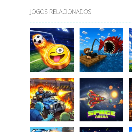
JOGOS RELACIONADOS
Fishing: Catch
TIny Football Cup
the Secret
2026
Brainrot
148
180