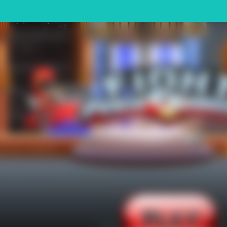
d um novo tipo de jogo Mario que você pode jogar com uma mão. Vo
ca na Star Cup enquanto enfrenta oponentes individuais! Compita com 
n foi o primeiro jogo Bomberman a aparecer no SNES, e o primeiro 