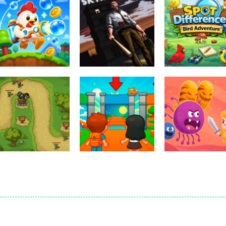
Bottle Storm:
Wrestling
Elite Beach
Revolution Arena
Burger Here
160
139
SKYHILL: Escape
From the
Spot Differenc
Bubble Blasters
Skyscraper!
Bird Adventure
154
133
Obby Universe:
Defense Tower
Mini Games
Health
2025
Online
Protection
230
269