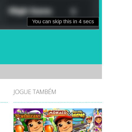
JOGUE TAMBÉM