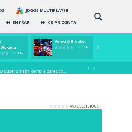
OS
JOGOS MULTIPLAYER
ENTRAR
CRIAR CONTA
seus amigos, saia por...
e
Velocity Breaker
Zombi
jogo naquele sistema a oferecer...
:Wukong
Last ..
164

134
ecisa enfrentar o cientista...
 O Super Smash Remix é parecido...


polícia das estações ferroviárias,...
o com muita estratégia para impedir...
ason desperta sem a sua...
AVALIE ESTE JOGO!
o essa versão é do Playstation,...
o: Super Mario Bros., Super Mario...