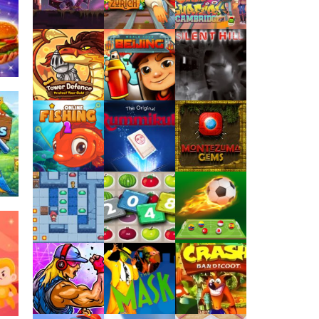
Jogaê
Jogaê
Jogaê
r
168
Jogaê
Jogaê
Jogaê
Jogaê
Jogaê
Jogaê
149
Jogaê
Jogaê
Jogaê
es
152
Jogaê
Jogaê
Jogaê