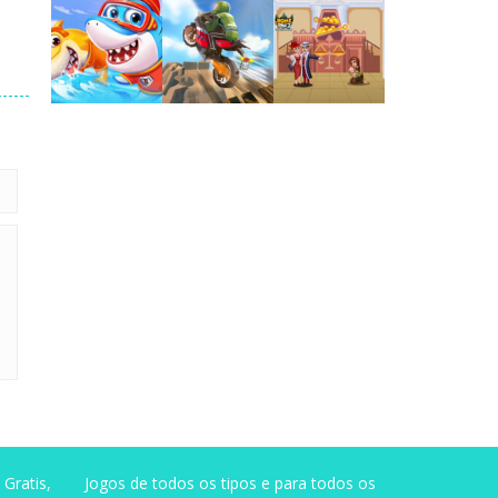
Jogaê
Jogaê
Jogaê
251
Jogaê
Jogaê
Jogaê
 Gratis,
Jogos de todos os tipos e para todos os