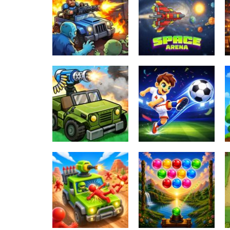
TIny Football Cup
the Secret
2026
Brainrot
153
190
Zombie Defense:
Last Stand
Space Arena
136
164
Tank Strike
Football
Wasteland Rogue
Superstars 2026
167
143