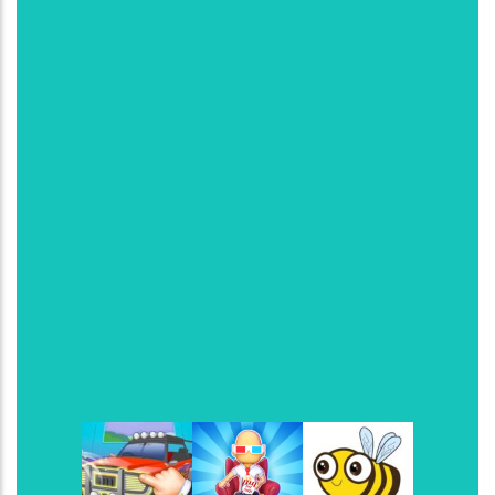
Super Mario All-Stars
-
Super Mario All-Stars é u
Mario Bros World
-
Mario Bros World um novo tip
Angry Birds
-
O Angry Birds se arrisca na Star Cu
Super Bomberman
-
Super Bomberman foi o prim