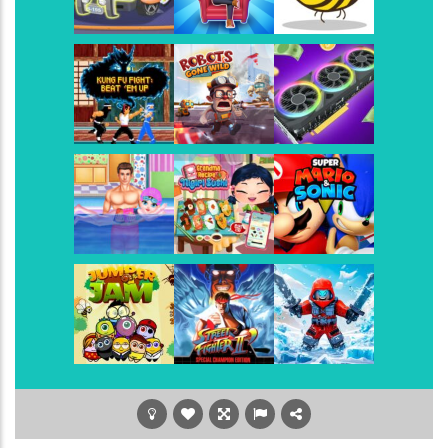
Play
Play
Play
Play
Play
Play
Play
Play
Play