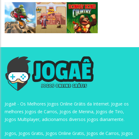
Jogaê
Jogaê
Jogaê
Jogaê
Jogaê
Jogaê
Jogaê
Jogaê - Os Melhores Jogos Online Grátis da Internet. Jogue os
melhores Jogos de Carros, Jogos de Menina, Jogos de Tiro,
Jogos Multiplayer, adicionamos diversos jogos diariamente.
Jogos, Jogos Gratis, Jogos Online Gratis, Jogos de Carros, Jogos