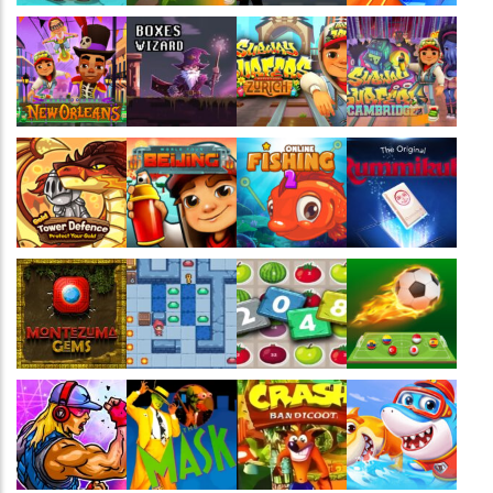
Jogaê
Jogaê
Jogaê
Jogaê
Jogaê
Jogaê
Jogaê
Jogaê
Jogaê
Jogaê
Jogaê
Jogaê
Jogaê
Jogaê
Jogaê
Jogaê