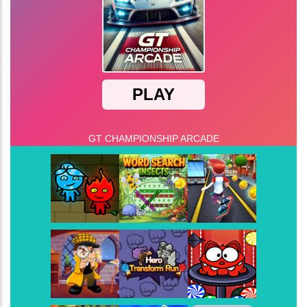
Super Bomberman
-
Super Bomberman foi o prim
Play
Play
Play