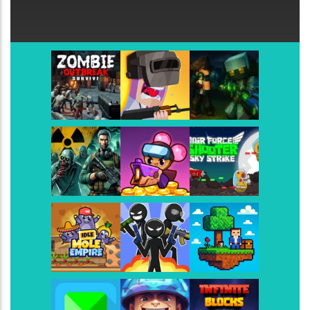
Play
Play
Play
Play
Play
Play