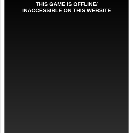
Super Mario All-Stars
-
Super Mario All-Stars é u
Mario Bros World
-
Mario Bros World um novo tip
Angry Birds
-
O Angry Birds se arrisca na Star Cu
Super Bomberman
-
Super Bomberman foi o prim