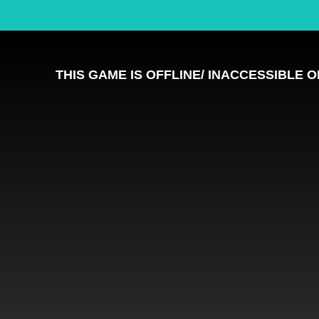
All-Stars é uma compilação de quatro jogos eletrônicos da série Mari
d um novo tipo de jogo Mario que você pode jogar com uma mão. Vo
ca na Star Cup enquanto enfrenta oponentes individuais! Compita com 
n foi o primeiro jogo Bomberman a aparecer no SNES, e o primeiro 