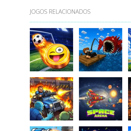
JOGOS RELACIONADOS
Fishing: Catch
TIny Football Cup
the Secret
2026
Brainrot
149
181