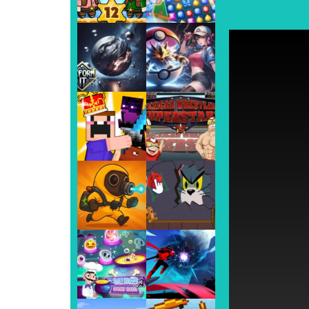
Super Mario All-Stars
-
Super Mario 
Mario Bros World
-
Mario Bros Worl
Angry Birds
-
O Angry Birds se arris
Play
Play
Super Bomberman
-
Super Bomberma
Play
Play
Play
Play
Play
Play