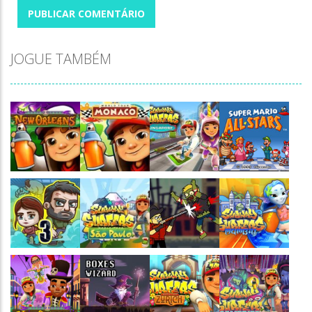
JOGUE TAMBÉM
Jogaê
Jogaê
Jogaê
Jogaê
Jogaê
Jogaê
Jogaê
Jogaê