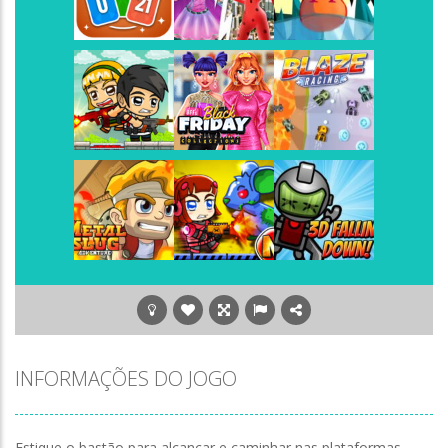
Play
Play
Play
Play
Play
Play
Play
Play
Play
Play
Play
Play
INFORMAÇÕES DO JOGO
Estique o bastão para alcançar e caminhar nas plataformas.