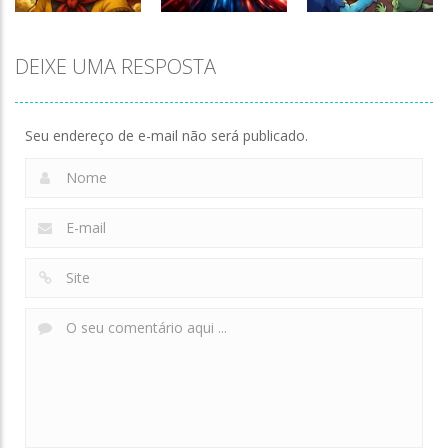
Zombie
DEIXE UMA RESPOSTA
Meme
Velocity
Defense: Last
Myth:Wukong
Breaker
Stand
136
168
135
Seu endereço de e-mail não será publicado.