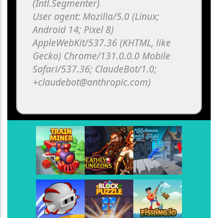
Play
Play
Play