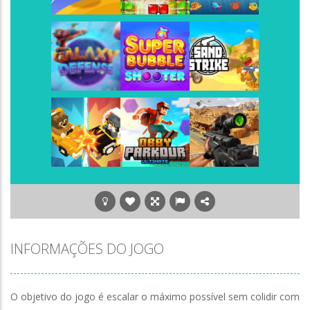
Play
Play
Play
Play
Play
Play
Play
Play
Play
INFORMAÇÕES DO JOGO
O objetivo do jogo é escalar o máximo possível sem colidir com