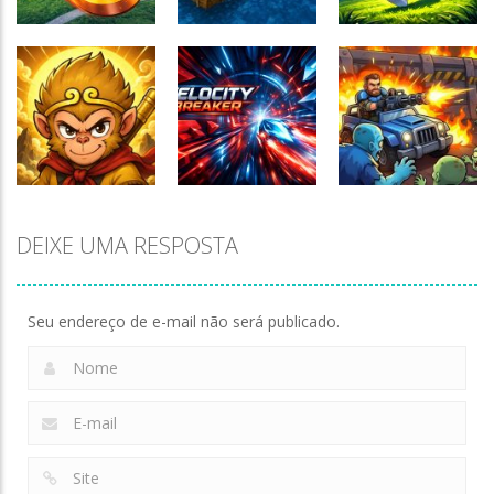
Fishing: Catch
Obby Escape
TIny Football
the Secret
from Tsunami
Cup 2026
Brainrot
Brainrot
150
184
158
Zombie
DEIXE UMA RESPOSTA
Meme
Velocity
Defense: Last
Myth:Wukong
Breaker
Stand
136
166
133
Seu endereço de e-mail não será publicado.