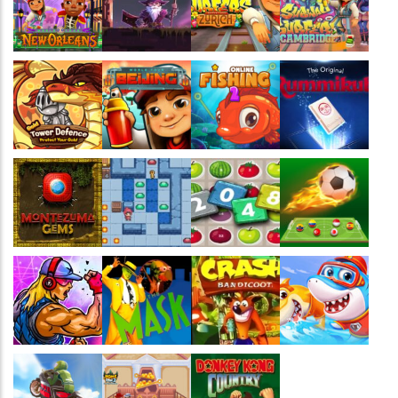
Jogaê
Jogaê
Jogaê
Jogaê
Jogaê
Jogaê
Jogaê
Jogaê
Jogaê
Jogaê
Jogaê
Jogaê
Jogaê
Jogaê
Jogaê
Jogaê