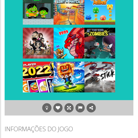
Play
Play
Play
Play
Play
Play
Play
Play
Play
Play
Play
Play
INFORMAÇÕES DO JOGO