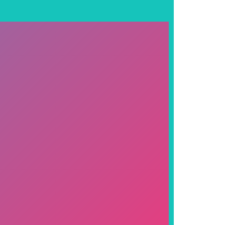
jogo naquele sistema a oferecer...