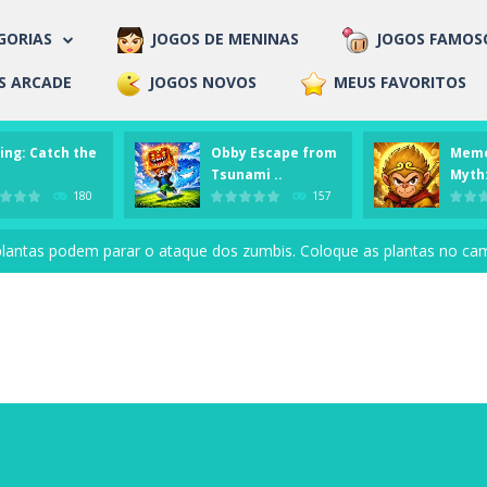
ca na Star Cup enquanto enfrenta oponentes individuais! Compita com 
GORIAS
JOGOS DE MENINAS
JOGOS FAMOS
de Educar
 3D
 Arcade
 Clássicos
 de Esporte
 de Meninas
 Multiplayer
 Puzzles
s de 2
s de Ação
s de Aventura
s de Corrida
s de Estratégia
s de Luta
s de Tiro
n foi o primeiro jogo Bomberman a aparecer no SNES, e o primeiro 
S ARCADE
JOGOS NOVOS
MEUS FAVORITOS
o aventuras de Crash , um marsupial geneticamente modificado que pr
ing: Catch the
Obby Escape from
Mem
es de jogar Super Smash Flash 2, então, há motivos para ficar feliz!
Tsunami ..
Myth
180
157
há muito tempo não havia notícias de nosso amante para incomodar a 
antas podem parar o ataque dos zumbis. Coloque as plantas no camp
na estrada, tentando desviar de uma mulher em meio ao nevoeiro, M
tes com os lutadores especiais, os combates especiais do Tekken Com
All-Stars é uma compilação de quatro jogos eletrônicos da série Mari
d um novo tipo de jogo Mario que você pode jogar com uma mão. Vo
ca na Star Cup enquanto enfrenta oponentes individuais! Compita com 