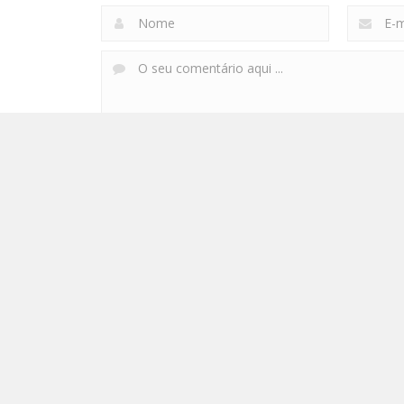
Jogaê - 
da Inter
Carros, 
Jogos Mu
jogos di
© 2020
Jogaê
: Os melhores Jogos Online Grátis. 