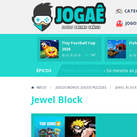
Angry Birds
-
O Angry Birds se arris
CATE
Jogos 
Jogos
Jogos
Jogos
Jogos
Jogos
Jogos
Jogos
Jogo
Jogo
Jogo
Jogo
Jogo
Jogo
Jogo
Super Bomberman
-
Super Bomberma
JOGO
Crash Bandicoot
-
O jogo segue com
TIny Football Cup
Fish
Super Smash Remix
-
Se tem saudad
2026
..
147
Subway Surf: Mônaco
-
Concordo – 
ÉPICOS
Plants vs Zombies
-
Só mesmo as pl
Silent Hill
-
Após sofrer um acidente 
INÍCIO
/
JOGOS NOVOS
,
JOGOS PUZZLES
/
JEWEL BLOCK
Tekken 3
-
Lute em cenários diferen
Jewel Block
Super Mario All-Stars
-
Super Mario 
Mario Bros World
-
Mario Bros Worl
Angry Birds
-
O Angry Birds se arris