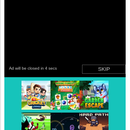
Super Bomberman
-
Super Bomberman foi o prim