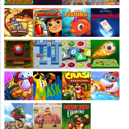
Jogaê
Jogaê
Jogaê
Jogaê
Jogaê
Jogaê
Jogaê
Jogaê
Jogaê
Jogaê
Jogaê
Jogaê
Jogaê
Jogaê
Jogaê
Jogaê