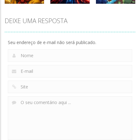
Zombie
DEIXE UMA RESPOSTA
Meme
Velocity
Defense: Last
Myth:Wukong
Breaker
Stand
134
164
133
Seu endereço de e-mail não será publicado.