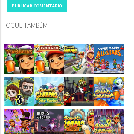
JOGUE TAMBÉM
Jogaê
Jogaê
Jogaê
Jogaê
Jogaê
Jogaê
Jogaê
Jogaê