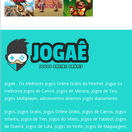
Jogaê
Jogaê
Jogaê
Jogaê
Jogaê
Jogaê
Jogaê
Jogaê - Os Melhores Jogos Online Grátis da Internet. Jogue os
melhores Jogos de Carros, Jogos de Menina, Jogos de Tiro,
Jogos Multiplayer, adicionamos diversos jogos diariamente.
Jogos, Jogos Gratis, Jogos Online Gratis, Jogos de Carros, Jogos
Infantis, Jogos de Tiro, Jogos do Mario, Jogos de Futebol, Jogos
de Guerra, Jogos de Luta, Jogos de Vestir, Jogos de Maquiagem,