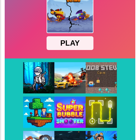
Super Bomberman
-
Super Bomberman foi o prim
Play
Play
Play