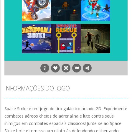
Play
Play
Play
Play
Play
Play
Play
Play
Play
INFORMAÇÕES DO JOGO
Space Strike é um jogo de tiro galáctico arcade 2D. Experimente
combates aéreos cheios de adrenalina e lute contra seus
inimigos em combates espaciais clássicos! Junte-se ao Space
Strike hoje e torne-se um piloto ás defendendo e libertando