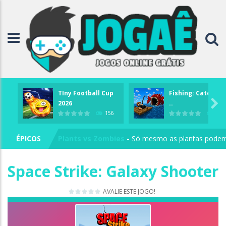
Angry Birds
-
O Angry Birds se arrisca na Star Cu
Super Bomberman
-
Super Bomberman foi o prim
Crash Bandicoot
-
O jogo segue como aventuras d
TIny Football Cup
Fishing: Catch th
Super Smash Remix
-
Se tem saudades de jogar S

2026
..
156
192
Subway Surf: Mônaco
-
Concordo – há muito temp
Plants vs Zombies
-
Só mesmo as plantas podem p
ÉPICOS
Tekken 3
-
Lute em cenários diferentes com os lu
Space Strike: Galaxy Shooter
Super Mario All-Stars
-
Super Mario All-Stars é u
AVALIE ESTE JOGO!
Mario Bros World
-
Mario Bros World um novo tip
Angry Birds
-
O Angry Birds se arrisca na Star Cu