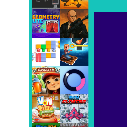
Play
Play
Play
Play
Play
Play
Play
Play