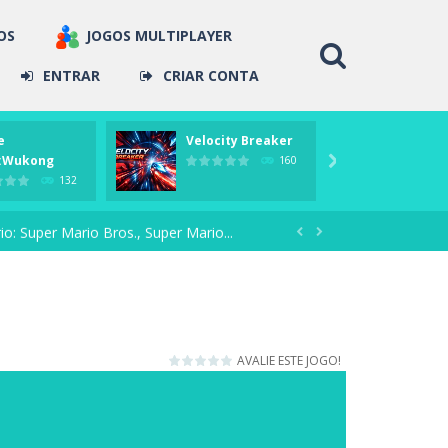
 O Super Smash Remix é parecido...
OS
JOGOS MULTIPLAYER
polícia das estações ferroviárias,...
ENTRAR
CRIAR CONTA
o com muita estratégia para impedir...
e
Velocity Breaker
Zombi
ason desperta sem a sua...
:Wukong
Last ..
160

132
o essa versão é do Playstation,...
o: Super Mario Bros., Super Mario...


cê controla Mario tocando enquanto...
seus amigos, saia por...
jogo naquele sistema a oferecer...
AVALIE ESTE JOGO!