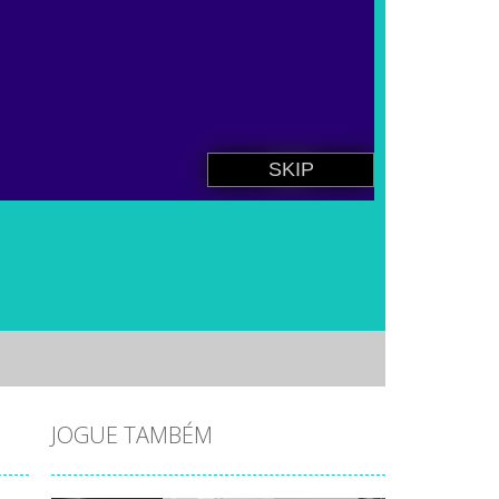
JOGUE TAMBÉM