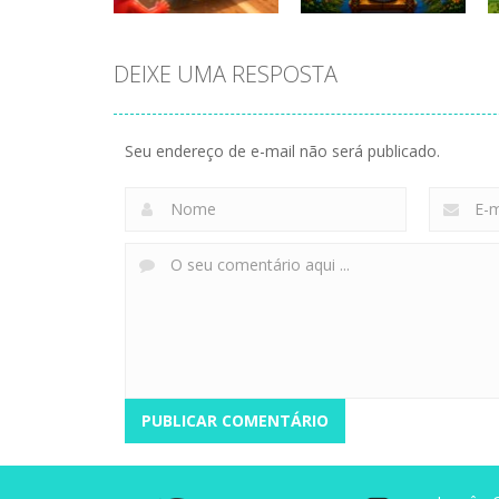
DEIXE UMA RESPOSTA
Bubble Shooter
Scrap Car Merge
Vale
Seu endereço de e-mail não será publicado.
137
157