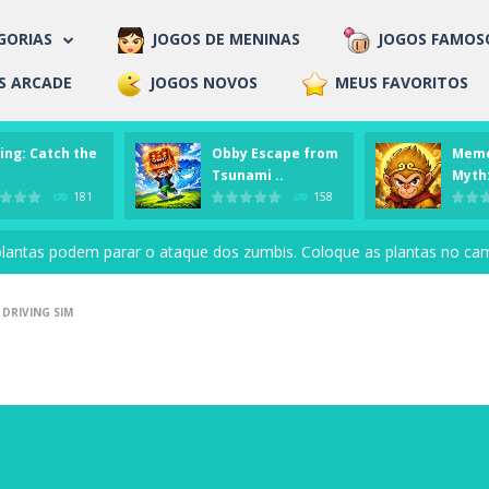
n foi o primeiro jogo Bomberman a aparecer no SNES, e o primeiro 
GORIAS
JOGOS DE MENINAS
JOGOS FAMOS
de Educar
 3D
 Arcade
 Clássicos
 de Esporte
 de Meninas
 Multiplayer
 Puzzles
s de 2
s de Ação
s de Aventura
s de Corrida
s de Estratégia
s de Luta
s de Tiro
o aventuras de Crash , um marsupial geneticamente modificado que pr
S ARCADE
JOGOS NOVOS
MEUS FAVORITOS
es de jogar Super Smash Flash 2, então, há motivos para ficar feliz!
ing: Catch the
Obby Escape from
Mem
há muito tempo não havia notícias de nosso amante para incomodar a 
Tsunami ..
Myth
181
158
antas podem parar o ataque dos zumbis. Coloque as plantas no camp
na estrada, tentando desviar de uma mulher em meio ao nevoeiro, M
tes com os lutadores especiais, os combates especiais do Tekken Com
 DRIVING SIM
All-Stars é uma compilação de quatro jogos eletrônicos da série Mari
d um novo tipo de jogo Mario que você pode jogar com uma mão. Vo
ca na Star Cup enquanto enfrenta oponentes individuais! Compita com 
n foi o primeiro jogo Bomberman a aparecer no SNES, e o primeiro 