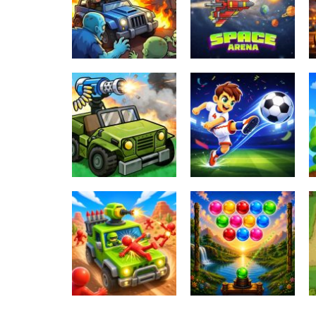
2026
Brainrot
149
181
Zombie Defense:
Last Stand
Space Arena
133
162
Tank Strike
Football
Wasteland Rogue
Superstars 2026
162
136