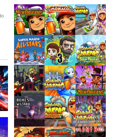
do
Jogaê
Jogaê
Jogaê
Jogaê
Jogaê
Jogaê
Jogaê
Jogaê
Jogaê