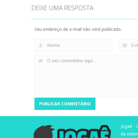
DEIXE UMA RESPOSTA
Bubble Shooter
Scrap Car Merge
Vale
Seu endereço de e-mail não será publicado.
142
159
Jogaê - 
da Inter