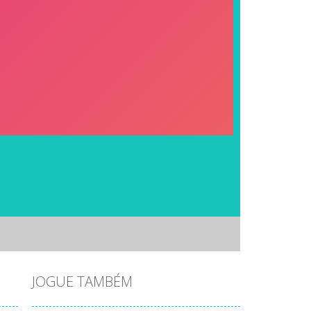
JOGUE TAMBÉM