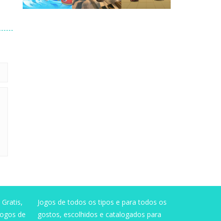
Jogaê
Jogaê
Jogaê
249
Jogaê
Jogaê
Jogaê
 Gratis,
Jogos de todos os tipos e para todos os
 Jogos de
gostos, escolhidos e catalogados para