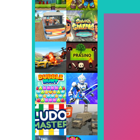
Play
Play
Play
Play
Play
Play
Play
Play