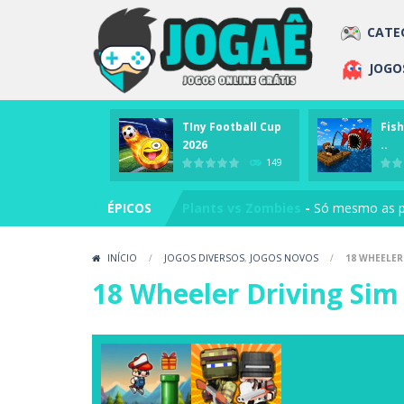
Super Bomberman
-
Super Bomberma
CATE
Jogos 
Jogos
Jogos
Jogos
Jogos
Jogos
Jogos
Jogos
Jogo
Jogo
Jogo
Jogo
Jogo
Jogo
Jogo
Crash Bandicoot
-
O jogo segue com
JOGO
Super Smash Remix
-
Se tem saudad
TIny Football Cup
Fish
Subway Surf: Mônaco
-
Concordo – 
2026
..
149
Plants vs Zombies
-
Só mesmo as pl
ÉPICOS
Silent Hill
-
Após sofrer um acidente 
Tekken 3
-
Lute em cenários diferen
INÍCIO
/
JOGOS DIVERSOS
,
JOGOS NOVOS
/
18 WHEELER
Super Mario All-Stars
-
Super Mario 
18 Wheeler Driving Sim
Mario Bros World
-
Mario Bros Worl
Angry Birds
-
O Angry Birds se arris
Super Bomberman
-
Super Bomberma