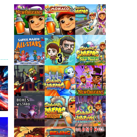
Jogaê
Jogaê
Jogaê
Jogaê
Jogaê
Jogaê
Jogaê
Jogaê
Jogaê