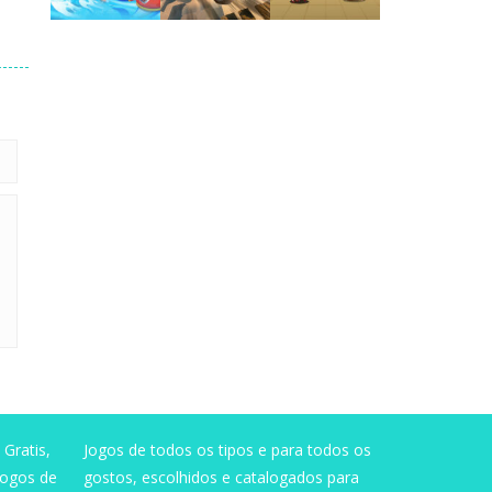
Jogaê
Jogaê
Jogaê
249
Jogaê
Jogaê
Jogaê
 Gratis,
Jogos de todos os tipos e para todos os
 Jogos de
gostos, escolhidos e catalogados para