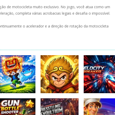
ção de motocicleta muito exclusivo. No jogo, você atua como um
leração, completa várias acrobacias legais e desafia o impossível.
ntinuamente o acelerador e a direção de rotação da motocicleta
Obby Escape
from Tsunami
Meme