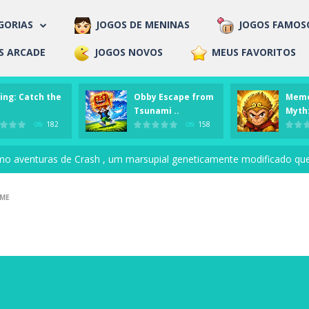
GORIAS
JOGOS DE MENINAS
JOGOS FAMOS
de Educar
 3D
 Arcade
 Clássicos
 de Esporte
 de Meninas
 Multiplayer
 Puzzles
s de 2
s de Ação
s de Aventura
s de Corrida
s de Estratégia
s de Luta
s de Tiro
S ARCADE
JOGOS NOVOS
MEUS FAVORITOS
ing: Catch the
Obby Escape from
Mem
ca na Star Cup enquanto enfrenta oponentes individuais! Compita com 
Tsunami ..
Myth
182
158
n foi o primeiro jogo Bomberman a aparecer no SNES, e o primeiro 
o aventuras de Crash , um marsupial geneticamente modificado que pr
es de jogar Super Smash Flash 2, então, há motivos para ficar feliz!
ME
há muito tempo não havia notícias de nosso amante para incomodar a 
antas podem parar o ataque dos zumbis. Coloque as plantas no camp
na estrada, tentando desviar de uma mulher em meio ao nevoeiro, M
tes com os lutadores especiais, os combates especiais do Tekken Com