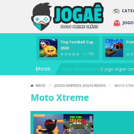
CATE
Jogos 
Jogos
Jogos
Jogos
Jogos
Jogos
Jogos
Jogos
Jogo
Jogo
Jogo
Jogo
Jogo
Jogo
Jogo
JOGO
TIny Football Cup
Fish
Angry Birds
-
O Angry Birds se arris
2026
..
150
Super Bomberman
-
Super Bomberma
ÉPICOS
Crash Bandicoot
-
O jogo segue com
Super Smash Remix
-
Se tem saudad
INÍCIO
/
JOGOS DIVERSOS
,
JOGOS NOVOS
/
MOTO XTRE
Subway Surf: Mônaco
-
Concordo – 
Moto Xtreme
Plants vs Zombies
-
Só mesmo as pl
Silent Hill
-
Após sofrer um acidente 
Tekken 3
-
Lute em cenários diferen