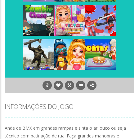
Play
Play
Play
Play
Play
Play
Play
Play
Play
INFORMAÇÕES DO JOGO
Ande de BMX em grandes rampas e sinta o ar louco ou seja
técnico com patinação de rua. Faça grandes manobras e