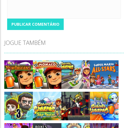
JOGUE TAMBÉM
Jogaê
Jogaê
Jogaê
Jogaê