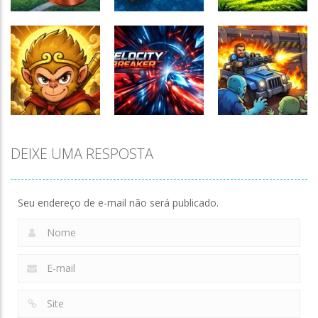
Fishing: Catch
Obby Escape
TIny Football
the Secret
from Tsunami
Cup 2026
Brainrot
Brainrot
155
192
165
Zombie
DEIXE UMA RESPOSTA
Meme
Velocity
Defense: Last
Myth:Wukong
Breaker
Stand
137
168
137
Seu endereço de e-mail não será publicado.