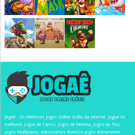
Jogaê
Jogaê
Jogaê
Jogaê
Jogaê
Jogaê
Jogaê
Jogaê
Jogaê
Jogaê
Jogaê
Jogaê - Os Melhores Jogos Online Grátis da Internet. Jogue os
melhores Jogos de Carros, Jogos de Menina, Jogos de Tiro,
Jogos Multiplayer, adicionamos diversos jogos diariamente.