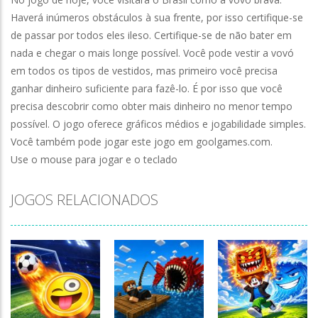
Haverá inúmeros obstáculos à sua frente, por isso certifique-se
de passar por todos eles ileso. Certifique-se de não bater em
nada e chegar o mais longe possível. Você pode vestir a vovó
em todos os tipos de vestidos, mas primeiro você precisa
ganhar dinheiro suficiente para fazê-lo. É por isso que você
precisa descobrir como obter mais dinheiro no menor tempo
possível. O jogo oferece gráficos médios e jogabilidade simples.
Você também pode jogar este jogo em goolgames.com.
Use o mouse para jogar e o teclado
JOGOS RELACIONADOS