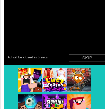
Super Bomberman
-
Super Bomberman foi o prim