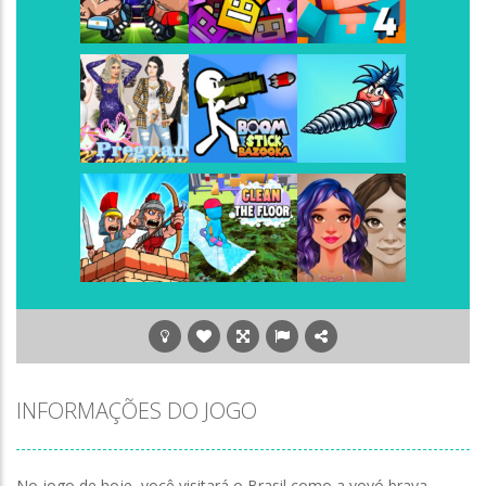
Play
Play
Play
Play
Play
Play
Play
Play
Play
Play
Play
Play
INFORMAÇÕES DO JOGO
No jogo de hoje, você visitará o Brasil como a vovó brava.