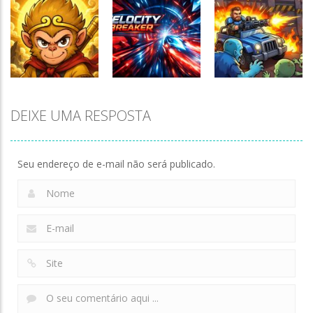
TIny Football
the Secret
from Tsunami
Cup 2026
Brainrot
Brainrot
150
184
158
Zombie
DEIXE UMA RESPOSTA
Meme
Velocity
Defense: Last
Myth:Wukong
Breaker
Stand
136
166
134
Seu endereço de e-mail não será publicado.