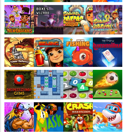
Jogaê
Jogaê
Jogaê
Jogaê
Jogaê
Jogaê
Jogaê
Jogaê
Jogaê
Jogaê
Jogaê
Jogaê
Jogaê
Jogaê
Jogaê
Jogaê