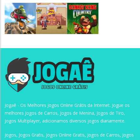
Jogaê
Jogaê
Jogaê
Jogaê
Jogaê
Jogaê
Jogaê
Jogaê - Os Melhores Jogos Online Grátis da Internet. Jogue os
melhores Jogos de Carros, Jogos de Menina, Jogos de Tiro,
Jogos Multiplayer, adicionamos diversos jogos diariamente.
Jogos, Jogos Gratis, Jogos Online Gratis, Jogos de Carros, Jogos