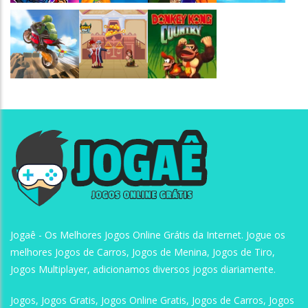
Jogaê
Jogaê
Jogaê
Jogaê
Jogaê
Jogaê
Jogaê
Jogaê - Os Melhores Jogos Online Grátis da Internet. Jogue os
melhores Jogos de Carros, Jogos de Menina, Jogos de Tiro,
Jogos Multiplayer, adicionamos diversos jogos diariamente.
Jogos, Jogos Gratis, Jogos Online Gratis, Jogos de Carros, Jogos