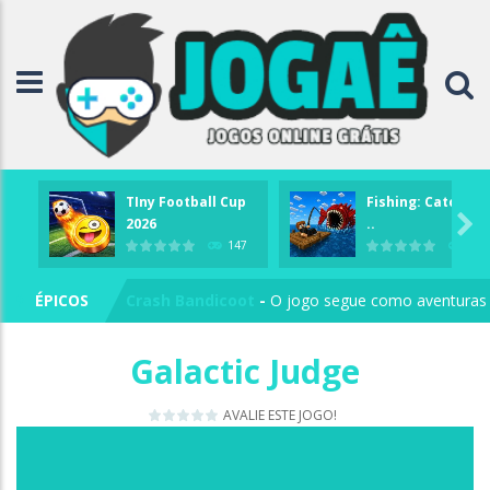
TIny Football Cup
Fishing: Catch th
Angry Birds
-
O Angry Birds se arrisca na Star Cu

2026
..
147
180
Super Bomberman
-
Super Bomberman foi o prim
ÉPICOS
Crash Bandicoot
-
O jogo segue como aventuras d
Super Smash Remix
-
Se tem saudades de jogar S
Galactic Judge
Subway Surf: Mônaco
-
Concordo – há muito temp
AVALIE ESTE JOGO!
Plants vs Zombies
-
Só mesmo as plantas podem p
Tekken 3
-
Lute em cenários diferentes com os lu