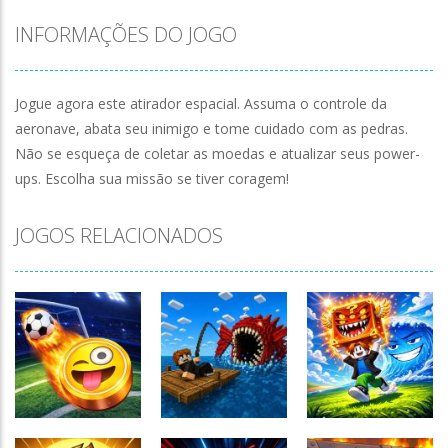
Play
Play
Play
INFORMAÇÕES DO JOGO
Jogue agora este atirador espacial. Assuma o controle da
aeronave, abata seu inimigo e tome cuidado com as pedras.
Não se esqueça de coletar as moedas e atualizar seus power-
ups. Escolha sua missão se tiver coragem!
JOGOS RELACIONADOS