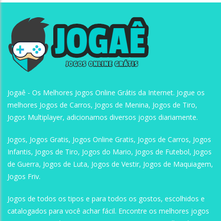
Jogaê
Jogaê
Jogaê
Jogaê - Os Melhores Jogos Online Grátis da Internet. Jogue os
melhores Jogos de Carros, Jogos de Menina, Jogos de Tiro,
Jogos Multiplayer, adicionamos diversos jogos diariamente.
Jogos, Jogos Gratis, Jogos Online Gratis, Jogos de Carros, Jogos
Infantis, Jogos de Tiro, Jogos do Mario, Jogos de Futebol, Jogos
de Guerra, Jogos de Luta, Jogos de Vestir, Jogos de Maquiagem,
Jogos Friv.
Jogos de todos os tipos e para todos os gostos, escolhidos e
catalogados para você achar fácil. Encontre os melhores jogos