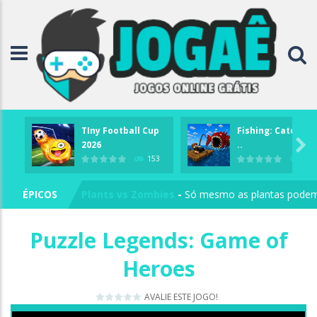
Angry Birds
-
O Angry Birds se arrisca na Star Cu
Super Bomberman
-
Super Bomberman foi o prim
Crash Bandicoot
-
O jogo segue como aventuras d
Super Smash Remix
-
Se tem saudades de jogar S
TIny Football Cup
Fishing: Catch th
Subway Surf: Mônaco
-
Concordo – há muito temp

2026
..
153
190
Plants vs Zombies
-
Só mesmo as plantas podem p
ÉPICOS
Tekken 3
-
Lute em cenários diferentes com os lu
Super Mario All-Stars
-
Super Mario All-Stars é u
Puzzle Legends: Game of
Mario Bros World
-
Mario Bros World um novo tip
Heroes
Angry Birds
-
O Angry Birds se arrisca na Star Cu
AVALIE ESTE JOGO!
Super Bomberman
-
Super Bomberman foi o prim