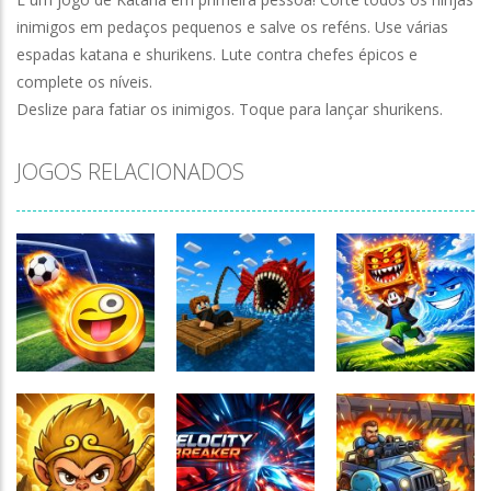
inimigos em pedaços pequenos e salve os reféns. Use várias
espadas katana e shurikens. Lute contra chefes épicos e
complete os níveis.
Deslize para fatiar os inimigos. Toque para lançar shurikens.
JOGOS RELACIONADOS
Fishing: Catch
Obby Escape
TIny Football
the Secret
from Tsunami
Cup 2026
Brainrot
Brainrot
150
184
158