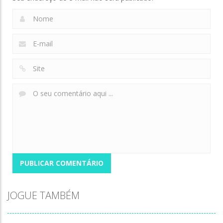
JOGUE TAMBÉM