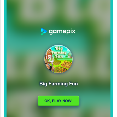
Super Bomberman
-
Super Bomberman foi o prim