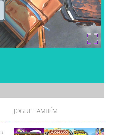
JOGUE TAMBÉM
is