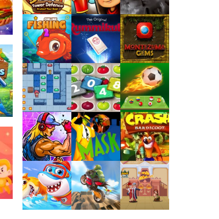
r
Jogaê
Jogaê
Jogaê
168
Jogaê
Jogaê
Jogaê
148
Jogaê
Jogaê
Jogaê
Jogaê
Jogaê
Jogaê
es
150
Jogaê
Jogaê
Jogaê