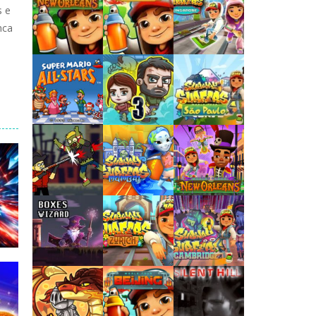
s e
nca
Jogaê
Jogaê
Jogaê
Jogaê
Jogaê
Jogaê
Jogaê
Jogaê
Jogaê