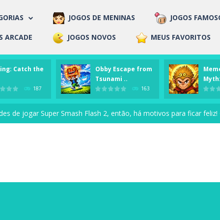
GORIAS
JOGOS DE MENINAS
JOGOS FAMOS
de Educar
 3D
 Arcade
 Clássicos
 de Esporte
 de Meninas
 Multiplayer
 Puzzles
s de 2
s de Ação
s de Aventura
s de Corrida
s de Estratégia
s de Luta
s de Tiro
S ARCADE
JOGOS NOVOS
MEUS FAVORITOS
ca na Star Cup enquanto enfrenta oponentes individuais! Compita com 
n foi o primeiro jogo Bomberman a aparecer no SNES, e o primeiro 
ing: Catch the
Obby Escape from
Mem
o aventuras de Crash , um marsupial geneticamente modificado que pr
Tsunami ..
Myth
187
163
es de jogar Super Smash Flash 2, então, há motivos para ficar feliz!
há muito tempo não havia notícias de nosso amante para incomodar a 
antas podem parar o ataque dos zumbis. Coloque as plantas no camp
na estrada, tentando desviar de uma mulher em meio ao nevoeiro, M
tes com os lutadores especiais, os combates especiais do Tekken Com
All-Stars é uma compilação de quatro jogos eletrônicos da série Mari
d um novo tipo de jogo Mario que você pode jogar com uma mão. Vo