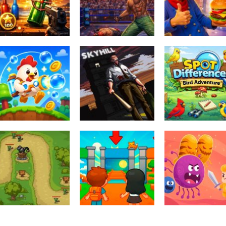
Brainrot
Myth:Wukong
Velocity Breake
163
136
Bottle Storm:
Wrestling
Elite Beach
Revolution Arena
Burger Here
163
140
SKYHILL: Escape
From the
Spot Differenc
Bubble Blasters
Skyscraper!
Bird Adventure
159
135