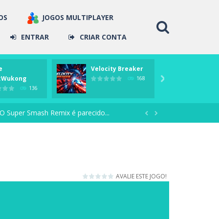
OS
JOGOS MULTIPLAYER
ENTRAR
CRIAR CONTA
seus amigos, saia por...
jogo naquele sistema a oferecer...
e
Velocity Breaker
Zombi
ecisa enfrentar o cientista...
:Wukong
Last ..
168

136
 O Super Smash Remix é parecido...


polícia das estações ferroviárias,...
o com muita estratégia para impedir...
ason desperta sem a sua...
o essa versão é do Playstation,...
AVALIE ESTE JOGO!
o: Super Mario Bros., Super Mario...
cê controla Mario tocando enquanto...