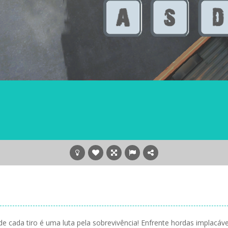
 cada tiro é uma luta pela sobrevivência! Enfrente hordas implacáve