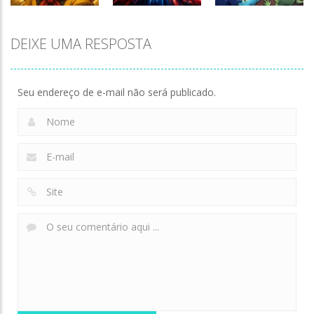
Zombie
DEIXE UMA RESPOSTA
Meme
Velocity
Defense: Last
Myth:Wukong
Breaker
Stand
134
164
133
Seu endereço de e-mail não será publicado.