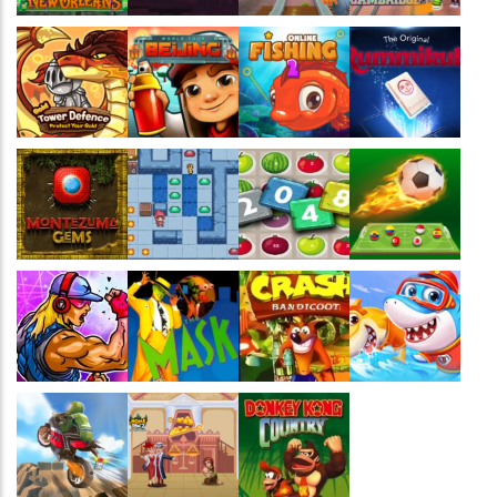
Jogaê
Jogaê
Jogaê
Jogaê
Jogaê
Jogaê
Jogaê
Jogaê
Jogaê
Jogaê
Jogaê
Jogaê
Jogaê
Jogaê
Jogaê
Jogaê