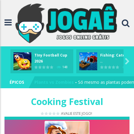
Angry Birds
-
O Angry Birds se arrisca na Star Cu
Super Bomberman
-
Super Bomberman foi o prim
Crash Bandicoot
-
O jogo segue como aventuras d
TIny Football Cup
Fishing: Catch th
Super Smash Remix
-
Se tem saudades de jogar S

2026
..
148
180
Subway Surf: Mônaco
-
Concordo – há muito temp
Plants vs Zombies
-
Só mesmo as plantas podem p
ÉPICOS
Tekken 3
-
Lute em cenários diferentes com os lu
Cooking Festival
Super Mario All-Stars
-
Super Mario All-Stars é u
AVALIE ESTE JOGO!
Mario Bros World
-
Mario Bros World um novo tip
Angry Birds
-
O Angry Birds se arrisca na Star Cu