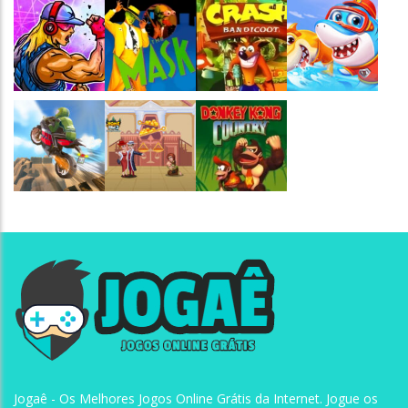
Jogaê
Jogaê
Jogaê
Jogaê
Jogaê
Jogaê
Jogaê
Jogaê
Jogaê
Jogaê
Jogaê
Jogaê - Os Melhores Jogos Online Grátis da Internet. Jogue os