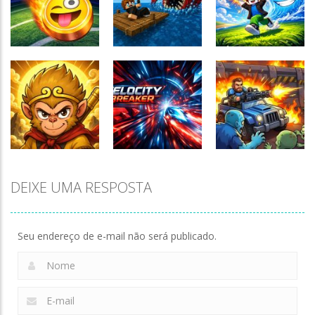
Fishing: Catch
Obby Escape
TIny Football
the Secret
from Tsunami
Cup 2026
Brainrot
Brainrot
147
180
156
Zombie
DEIXE UMA RESPOSTA
Meme
Velocity
Defense: Last
Myth:Wukong
Breaker
Stand
133
161
132
Seu endereço de e-mail não será publicado.