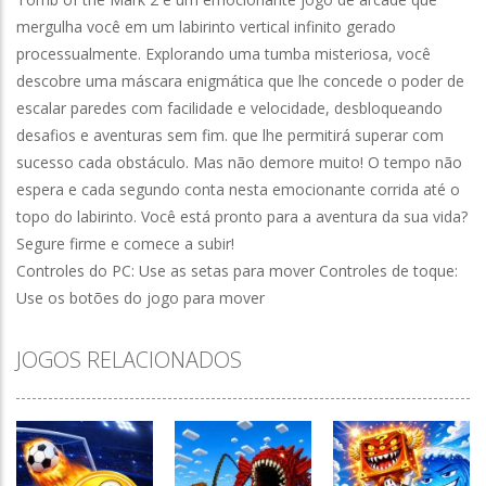
mergulha você em um labirinto vertical infinito gerado
processualmente. Explorando uma tumba misteriosa, você
descobre uma máscara enigmática que lhe concede o poder de
escalar paredes com facilidade e velocidade, desbloqueando
desafios e aventuras sem fim. que lhe permitirá superar com
sucesso cada obstáculo. Mas não demore muito! O tempo não
espera e cada segundo conta nesta emocionante corrida até o
topo do labirinto. Você está pronto para a aventura da sua vida?
Segure firme e comece a subir!
Controles do PC: Use as setas para mover Controles de toque:
Use os botões do jogo para mover
JOGOS RELACIONADOS