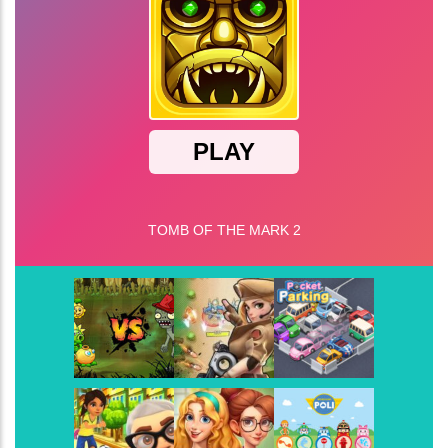
Super Bomberman
-
Super Bomberman foi o prim