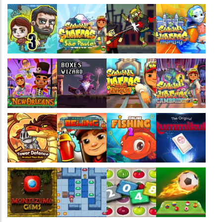
Jogaê
Jogaê
Jogaê
Jogaê
Jogaê
Jogaê
Jogaê
Jogaê
Jogaê
Jogaê
Jogaê
Jogaê
Jogaê
Jogaê
Jogaê
Jogaê