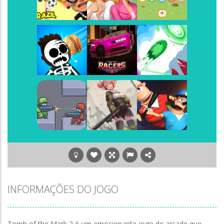
Play
Play
Play
Play
Play
Play
Play
Play
Play
Play
Play
Play
INFORMAÇÕES DO JOGO
Tomb of the Mark 2 é um emocionante jogo de arcade que