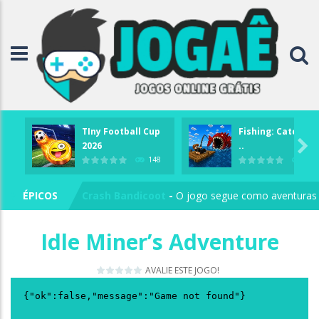
TIny Football Cup
Fishing: Catch th
Angry Birds
-
O Angry Birds se arrisca na Star Cu

2026
..
148
180
Super Bomberman
-
Super Bomberman foi o prim
ÉPICOS
Crash Bandicoot
-
O jogo segue como aventuras d
Super Smash Remix
-
Se tem saudades de jogar S
Idle Miner’s Adventure
Subway Surf: Mônaco
-
Concordo – há muito temp
AVALIE ESTE JOGO!
Plants vs Zombies
-
Só mesmo as plantas podem p
Tekken 3
-
Lute em cenários diferentes com os lu