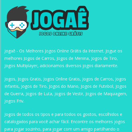
Jogaê
Jogaê
Jogaê
Jogaê - Os Melhores Jogos Online Grátis da Internet. Jogue os
melhores Jogos de Carros, Jogos de Menina, Jogos de Tiro,
Jogos Multiplayer, adicionamos diversos jogos diariamente.
Jogos, Jogos Gratis, Jogos Online Gratis, Jogos de Carros, Jogos
Infantis, Jogos de Tiro, Jogos do Mario, Jogos de Futebol, Jogos
de Guerra, Jogos de Luta, Jogos de Vestir, Jogos de Maquiagem,
Jogos Friv.
Jogos de todos os tipos e para todos os gostos, escolhidos e
catalogados para você achar fácil. Encontre os melhores jogos
para jogar sozinho, para jogar com um amigo partilhando o