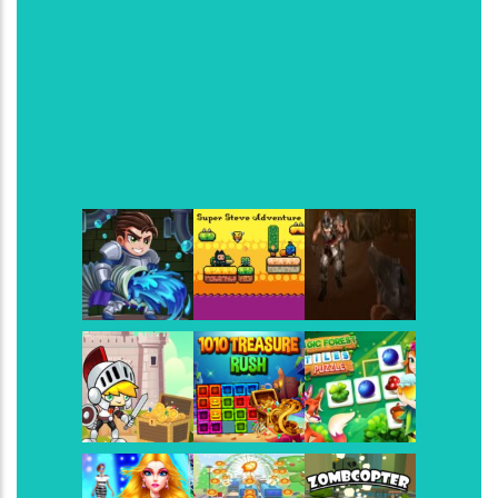
Super Mario All-Stars
-
Super Mario All-Stars é u
Mario Bros World
-
Mario Bros World um novo tip
Angry Birds
-
O Angry Birds se arrisca na Star Cu
Super Bomberman
-
Super Bomberman foi o prim
Play
Play
Play