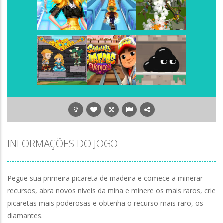
Play
Play
Play
Play
Play
Play
Play
Play
Play
INFORMAÇÕES DO JOGO
Pegue sua primeira picareta de madeira e comece a minerar
recursos, abra novos níveis da mina e minere os mais raros, crie
picaretas mais poderosas e obtenha o recurso mais raro, os
diamantes.