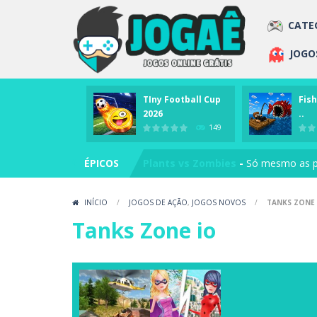
Super Bomberman
-
Super Bomberma
CATE
Jogos 
Jogos
Jogos
Jogos
Jogos
Jogos
Jogos
Jogos
Jogo
Jogo
Jogo
Jogo
Jogo
Jogo
Jogo
Crash Bandicoot
-
O jogo segue com
JOGO
Super Smash Remix
-
Se tem saudad
TIny Football Cup
Fish
Subway Surf: Mônaco
-
Concordo – 
2026
..
149
Plants vs Zombies
-
Só mesmo as pl
ÉPICOS
Silent Hill
-
Após sofrer um acidente 
Tekken 3
-
Lute em cenários diferen
INÍCIO
/
JOGOS DE AÇÃO
,
JOGOS NOVOS
/
TANKS ZONE 
Super Mario All-Stars
-
Super Mario 
Tanks Zone io
Mario Bros World
-
Mario Bros Worl
Angry Birds
-
O Angry Birds se arris
Super Bomberman
-
Super Bomberma