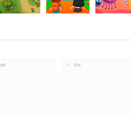
155
133
Obby Universe:
Defense Tower
Mini Games
Health
2025
Online
Protection
230
269