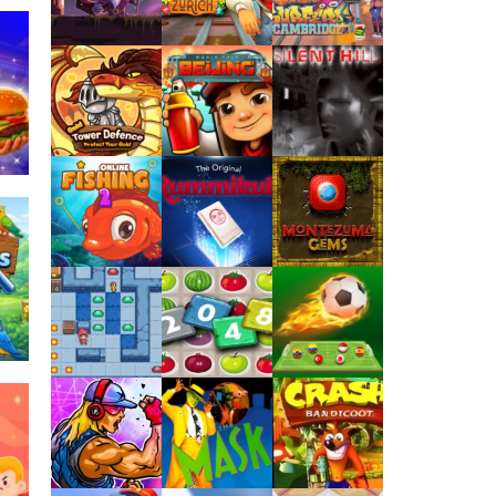
Jogaê
Jogaê
Jogaê
r
166
Jogaê
Jogaê
Jogaê
Jogaê
Jogaê
Jogaê
144
Jogaê
Jogaê
Jogaê
es
Jogaê
Jogaê
Jogaê