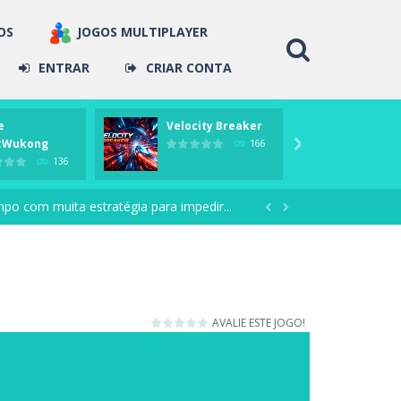
jogo naquele sistema a oferecer...
OS
JOGOS MULTIPLAYER
ecisa enfrentar o cientista...
ENTRAR
CRIAR CONTA
 O Super Smash Remix é parecido...
e
Velocity Breaker
Zombi
polícia das estações ferroviárias,...
:Wukong
Last ..
166

136
o com muita estratégia para impedir...
ason desperta sem a sua...


o essa versão é do Playstation,...
o: Super Mario Bros., Super Mario...
cê controla Mario tocando enquanto...
AVALIE ESTE JOGO!
seus amigos, saia por...
jogo naquele sistema a oferecer...