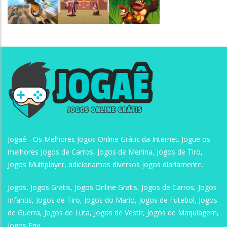
Jogaê
Jogaê
Jogaê
Jogaê
Jogaê
Jogaê
Jogaê
Jogaê - Os Melhores Jogos Online Grátis da Internet. Jogue os
melhores Jogos de Carros, Jogos de Menina, Jogos de Tiro,
Jogos Multiplayer, adicionamos diversos jogos diariamente.
Jogos, Jogos Gratis, Jogos Online Gratis, Jogos de Carros, Jogos
Infantis, Jogos de Tiro, Jogos do Mario, Jogos de Futebol, Jogos
de Guerra, Jogos de Luta, Jogos de Vestir, Jogos de Maquiagem,
Jogos Friv.