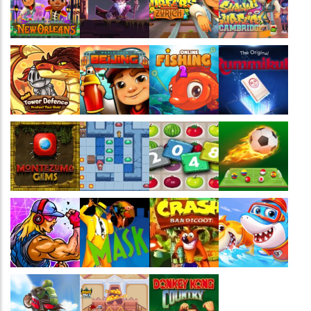
Jogaê
Jogaê
Jogaê
Jogaê
Jogaê
Jogaê
Jogaê
Jogaê
Jogaê
Jogaê
Jogaê
Jogaê
Jogaê
Jogaê
Jogaê
Jogaê