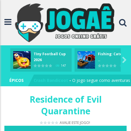
TIny Football Cup
Fishing: Catch th
Angry Birds
-
O Angry Birds se arrisca na Star Cu

2026
..
147
180
Super Bomberman
-
Super Bomberman foi o prim
ÉPICOS
Crash Bandicoot
-
O jogo segue como aventuras d
Super Smash Remix
-
Se tem saudades de jogar S
Residence of Evil
Subway Surf: Mônaco
-
Concordo – há muito temp
Quarantine
Plants vs Zombies
-
Só mesmo as plantas podem p
AVALIE ESTE JOGO!
Tekken 3
-
Lute em cenários diferentes com os lu