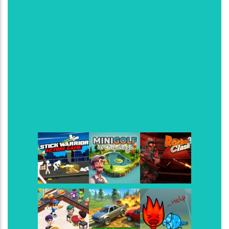
Play
Play
Play