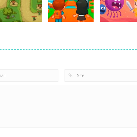
Bubble Blasters
Skyscraper!
Bird Adventure
154
133
Obby Universe:
Defense Tower
Mini Games
Health
2025
Online
Protection
230
269