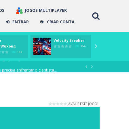
OS
JOGOS MULTIPLAYER
ENTRAR
CRIAR CONTA
e
Velocity Breaker
Zombi
seus amigos, saia por...
:Wukong
Last ..
164

134
jogo naquele sistema a oferecer...
ecisa enfrentar o cientista...


 O Super Smash Remix é parecido...
polícia das estações ferroviárias,...
o com muita estratégia para impedir...
AVALIE ESTE JOGO!
ason desperta sem a sua...
o essa versão é do Playstation,...