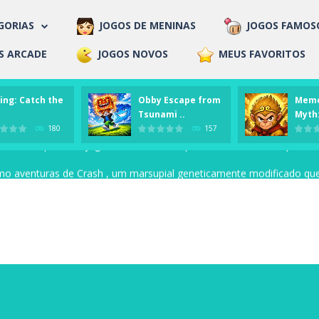
GORIAS
JOGOS DE MENINAS
JOGOS FAMOS
de Educar
 3D
 Arcade
 Clássicos
 de Esporte
 de Meninas
 Multiplayer
 Puzzles
s de 2
s de Ação
s de Aventura
s de Corrida
s de Estratégia
s de Luta
s de Tiro
S ARCADE
JOGOS NOVOS
MEUS FAVORITOS
ing: Catch the
Obby Escape from
Mem
ca na Star Cup enquanto enfrenta oponentes individuais! Compita com 
Tsunami ..
Myth
180
157
n foi o primeiro jogo Bomberman a aparecer no SNES, e o primeiro 
o aventuras de Crash , um marsupial geneticamente modificado que pr
es de jogar Super Smash Flash 2, então, há motivos para ficar feliz!
H
há muito tempo não havia notícias de nosso amante para incomodar a 
antas podem parar o ataque dos zumbis. Coloque as plantas no camp
na estrada, tentando desviar de uma mulher em meio ao nevoeiro, M
tes com os lutadores especiais, os combates especiais do Tekken Com