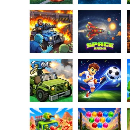
Fishing: Catch
TIny Football Cup
the Secret
2026
Brainrot
148
180
Zombie Defense:
Last Stand
Space Arena
133
160
Tank Strike
Football