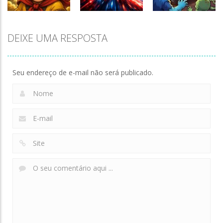
Zombie
DEIXE UMA RESPOSTA
Meme
Velocity
Defense: Last
Myth:Wukong
Breaker
Stand
134
164
133
Seu endereço de e-mail não será publicado.