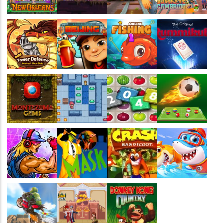
Jogaê
Jogaê
Jogaê
Jogaê
Jogaê
Jogaê
Jogaê
Jogaê
Jogaê
Jogaê
Jogaê
Jogaê
Jogaê
Jogaê
Jogaê
Jogaê
Jogaê
Jogaê
Jogaê
Jogaê