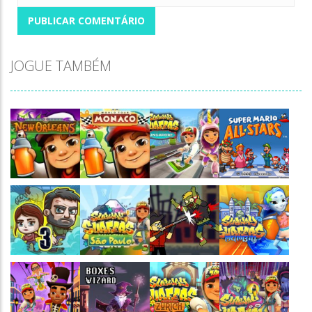
JOGUE TAMBÉM
Jogaê
Jogaê
Jogaê
Jogaê