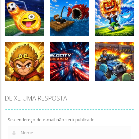
Fishing: Catch
Obby Escape
TIny Football
the Secret
from Tsunami
Cup 2026
Brainrot
Brainrot
147
180
157
Zombie
DEIXE UMA RESPOSTA
Meme
Velocity
Defense: Last
Myth:Wukong
Breaker
Stand
133
162
132
Seu endereço de e-mail não será publicado.