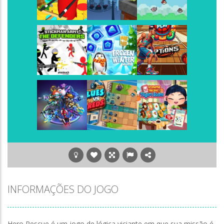
Play
Play
Play
Play
Play
Play
Play
Play
Play
Play
Play
Play
INFORMAÇÕES DO JOGO
Hero Rescue é um jogo de lógica viciante em que sua missão é