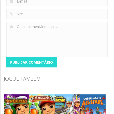
JOGUE TAMBÉM