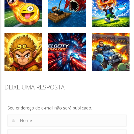
Fishing: Catch
Obby Escape
TIny Football
the Secret
from Tsunami
Cup 2026
Brainrot
Brainrot
155
192
165
Zombie
DEIXE UMA RESPOSTA
Meme
Velocity
Defense: Last
Myth:Wukong
Breaker
Stand
137
168
137
Seu endereço de e-mail não será publicado.