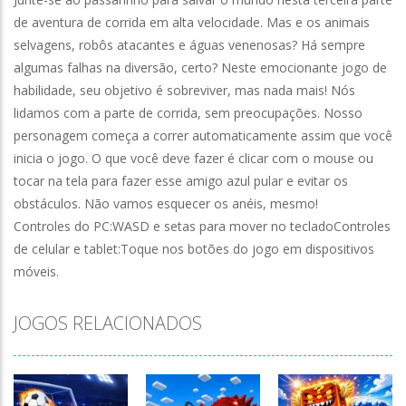
de aventura de corrida em alta velocidade. Mas e os animais
selvagens, robôs atacantes e águas venenosas? Há sempre
algumas falhas na diversão, certo? Neste emocionante jogo de
habilidade, seu objetivo é sobreviver, mas nada mais! Nós
lidamos com a parte de corrida, sem preocupações. Nosso
personagem começa a correr automaticamente assim que você
inicia o jogo. O que você deve fazer é clicar com o mouse ou
tocar na tela para fazer esse amigo azul pular e evitar os
obstáculos. Não vamos esquecer os anéis, mesmo!
Controles do PC:WASD e setas para mover no tecladoControles
de celular e tablet:Toque nos botões do jogo em dispositivos
móveis.
JOGOS RELACIONADOS