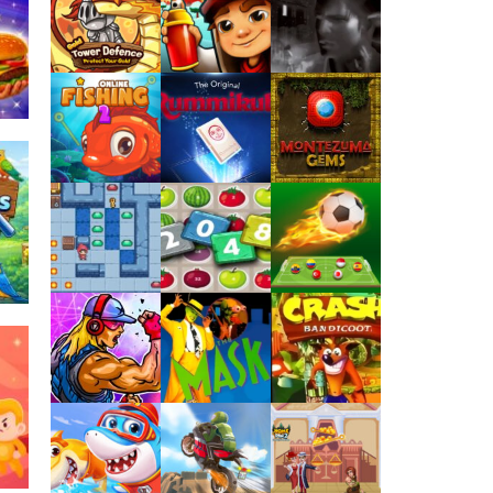
r
Jogaê
Jogaê
Jogaê
164
Jogaê
Jogaê
Jogaê
143
Jogaê
Jogaê
Jogaê
Jogaê
Jogaê
Jogaê
es
148