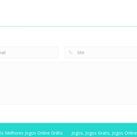
Obby Universe:
Defense Tower
Mini Games
Health
2025
Online
Protection
230
269
Os Melhores Jogos Online Grátis
Jogos, Jogos Gratis, Jogos Online