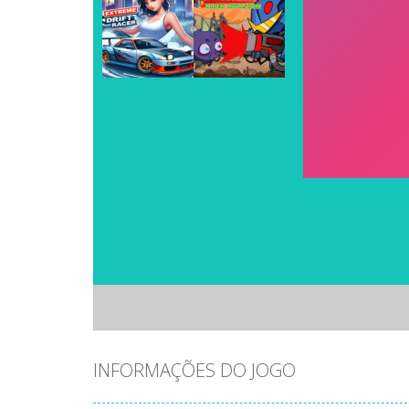
Play
Play
Play
Play
INFORMAÇÕES DO JOGO