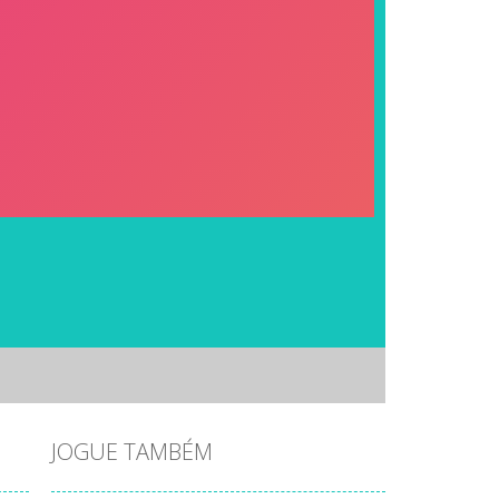
JOGUE TAMBÉM