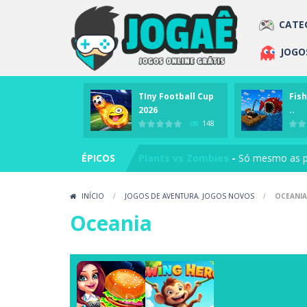
Super Bomberman
-
Super Bomberma
CATE
Jogos 
Jogos
Jogos
Jogos
Jogos
Jogos
Jogos
Jogos
Jogo
Jogo
Jogo
Jogo
Jogo
Jogo
Jogo
Crash Bandicoot
-
O jogo segue com
JOGO
Super Smash Remix
-
Se tem saudad
TIny Football Cup
Fish
Subway Surf: Mônaco
-
Concordo – 
2026
..
148
Plants vs Zombies
-
Só mesmo as pl
ÉPICOS
Silent Hill
-
Após sofrer um acidente 
Tekken 3
-
Lute em cenários diferen
INÍCIO
/
JOGOS DE AVENTURA
,
JOGOS NOVOS
/
OCEANIA
Super Mario All-Stars
-
Super Mario 
Oceania
Mario Bros World
-
Mario Bros Worl
Angry Birds
-
O Angry Birds se arris
Super Bomberman
-
Super Bomberma