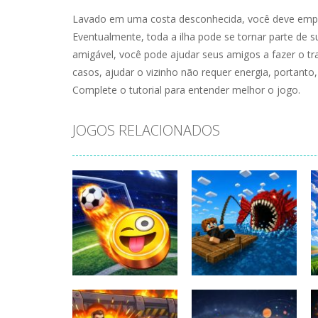
Lavado em uma costa desconhecida, você deve empurr
Eventualmente, toda a ilha pode se tornar parte de s
amigável, você pode ajudar seus amigos a fazer o tra
casos, ajudar o vizinho não requer energia, portant
Complete o tutorial para entender melhor o jogo.
JOGOS RELACIONADOS
Fishing: Catch