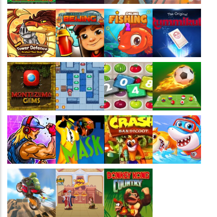
Jogaê
Jogaê
Jogaê
Jogaê
Jogaê
Jogaê
Jogaê
Jogaê
Jogaê
Jogaê
Jogaê
Jogaê
Jogaê
Jogaê
Jogaê
Jogaê