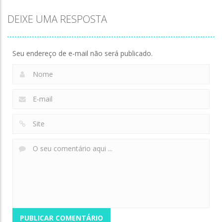
Zombie
DEIXE UMA RESPOSTA
Meme
Velocity
Defense: Last
Myth:Wukong
Breaker
Stand
136
168
136
Seu endereço de e-mail não será publicado.