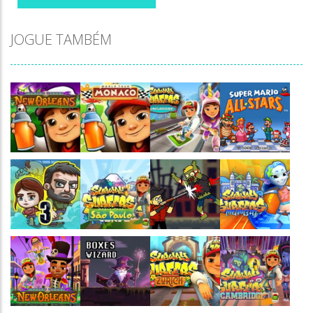
JOGUE TAMBÉM
Jogaê
Jogaê
Jogaê
Jogaê
Jogaê
Jogaê
Jogaê
Jogaê