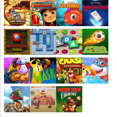
Jogaê
Jogaê
Jogaê
Jogaê
Jogaê
Jogaê
Jogaê
Jogaê
Jogaê
Jogaê
Jogaê
Jogaê
Jogaê
Jogaê
Jogaê
Jogaê