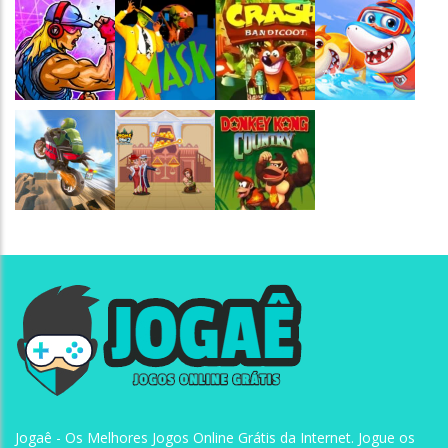
Jogaê
Jogaê
Jogaê
Jogaê
Jogaê
Jogaê
Jogaê
Jogaê
Jogaê
Jogaê
Jogaê
Jogaê - Os Melhores Jogos Online Grátis da Internet. Jogue os