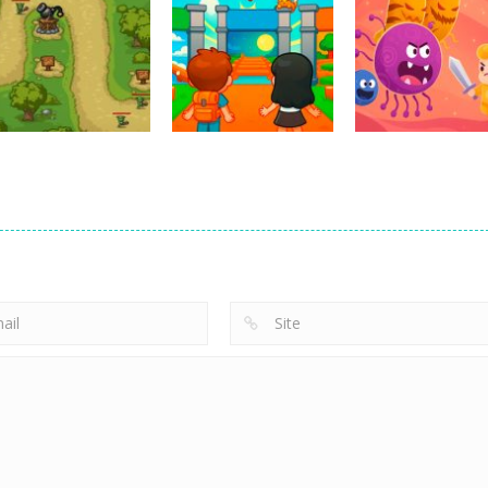
SKYHILL: Escape
From the
Spot Differenc
Bubble Blasters
Skyscraper!
Bird Adventure
154
133
Obby Universe:
Defense Tower
Mini Games
Health
2025
Online
Protection
230
269