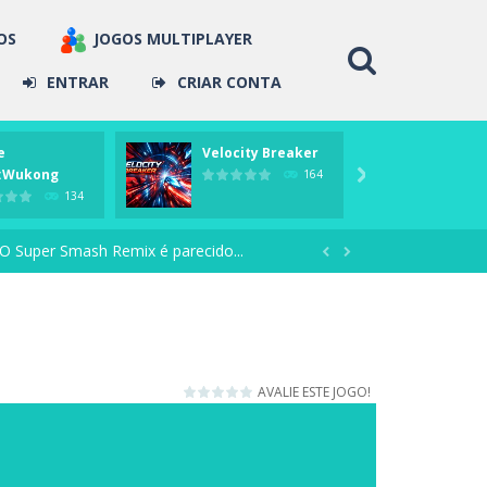
OS
JOGOS MULTIPLAYER
ENTRAR
CRIAR CONTA
seus amigos, saia por...
e
Velocity Breaker
Space
jogo naquele sistema a oferecer...
:Wukong
164

134
ecisa enfrentar o cientista...
 O Super Smash Remix é parecido...


polícia das estações ferroviárias,...
o com muita estratégia para impedir...
ason desperta sem a sua...
AVALIE ESTE JOGO!
o essa versão é do Playstation,...
o: Super Mario Bros., Super Mario...