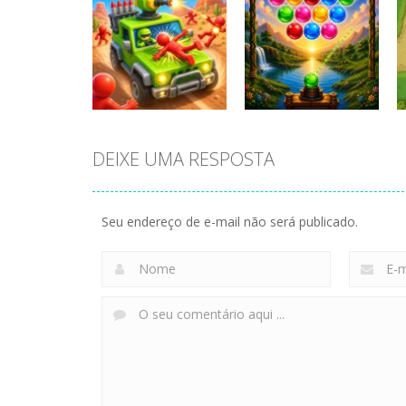
Tank Strike
Football
Wasteland Rogue
Superstars 2026
162
135
DEIXE UMA RESPOSTA
Bubble Shooter
Scrap Car Merge
Vale
Seu endereço de e-mail não será publicado.
140
158