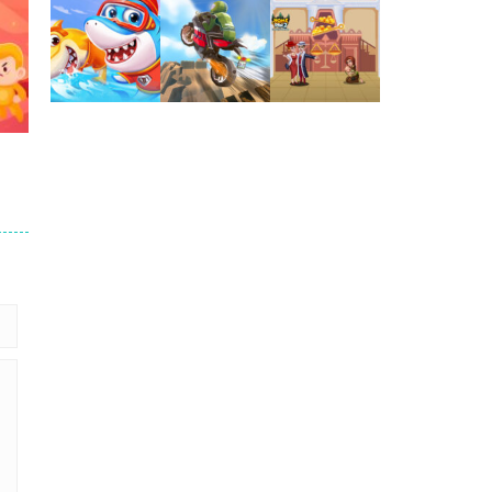
es
Jogaê
Jogaê
Jogaê
148
Jogaê
Jogaê
Jogaê
247