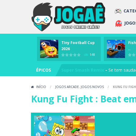
CATE
Jogos 
Jogos
Jogos
Jogos
Jogos
Jogos
Jogos
Jogos
Jogo
Jogo
Jogo
Jogo
Jogo
Jogo
Jogo
JOGO
Angry Birds
-
O Angry Birds se arris
TIny Football Cup
Fish
Super Bomberman
-
Super Bomberma
2026
..
148
Crash Bandicoot
-
O jogo segue com
ÉPICOS
Super Smash Remix
-
Se tem saudad
Subway Surf: Mônaco
-
Concordo – 
INÍCIO
/
JOGOS ARCADE
,
JOGOS NOVOS
/
KUNG FU FIGH
Plants vs Zombies
-
Só mesmo as pl
Kung Fu Fight : Beat e
Silent Hill
-
Após sofrer um acidente 
Tekken 3
-
Lute em cenários diferen
Super Mario All-Stars
-
Super Mario 