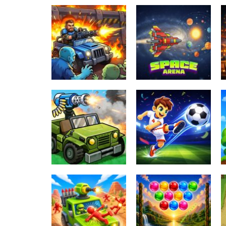
Fishing: Catch
TIny Football Cup
the Secret
2026
Brainrot
149
181
Zombie Defense:
Last Stand
Space Arena
133
162
Tank Strike
Football
Wasteland Rogue
Superstars 2026