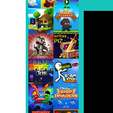
Play
Play
Play
Play
Play
Play
Play
Play