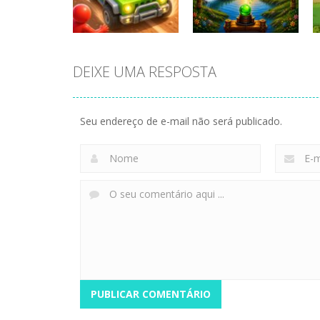
162
135
DEIXE UMA RESPOSTA
Bubble Shooter
Scrap Car Merge
Vale
Seu endereço de e-mail não será publicado.
142
159