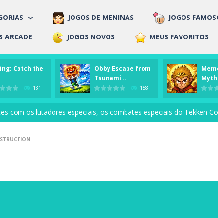
n foi o primeiro jogo Bomberman a aparecer no SNES, e o primeiro 
GORIAS
JOGOS DE MENINAS
JOGOS FAMOS
de Educar
 3D
 Arcade
 Clássicos
 de Esporte
 de Meninas
 Multiplayer
 Puzzles
s de 2
s de Ação
s de Aventura
s de Corrida
s de Estratégia
s de Luta
s de Tiro
o aventuras de Crash , um marsupial geneticamente modificado que pr
S ARCADE
JOGOS NOVOS
MEUS FAVORITOS
es de jogar Super Smash Flash 2, então, há motivos para ficar feliz!
ing: Catch the
Obby Escape from
Mem
há muito tempo não havia notícias de nosso amante para incomodar a 
Tsunami ..
Myth
181
158
antas podem parar o ataque dos zumbis. Coloque as plantas no camp
na estrada, tentando desviar de uma mulher em meio ao nevoeiro, M
tes com os lutadores especiais, os combates especiais do Tekken Com
NSTRUCTION
All-Stars é uma compilação de quatro jogos eletrônicos da série Mari
d um novo tipo de jogo Mario que você pode jogar com uma mão. Vo
ca na Star Cup enquanto enfrenta oponentes individuais! Compita com 
n foi o primeiro jogo Bomberman a aparecer no SNES, e o primeiro 