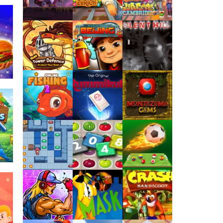
Jogaê
Jogaê
Jogaê
r
165
Jogaê
Jogaê
Jogaê
Jogaê
Jogaê
Jogaê
144
Jogaê
Jogaê
Jogaê
es
Jogaê
Jogaê
Jogaê