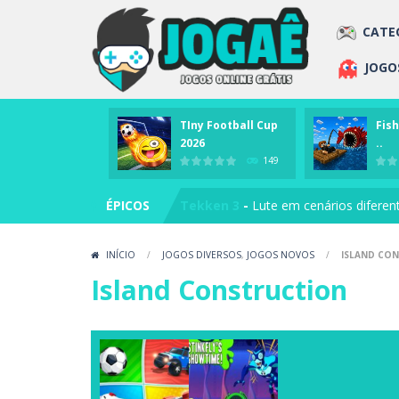
Super Bomberman
-
Super Bomberma
CATE
Jogos 
Jogos
Jogos
Jogos
Jogos
Jogos
Jogos
Jogos
Jogo
Jogo
Jogo
Jogo
Jogo
Jogo
Jogo
Crash Bandicoot
-
O jogo segue com
JOGO
Super Smash Remix
-
Se tem saudad
TIny Football Cup
Fish
Subway Surf: Mônaco
-
Concordo – 
2026
..
149
Plants vs Zombies
-
Só mesmo as pl
ÉPICOS
Silent Hill
-
Após sofrer um acidente 
Tekken 3
-
Lute em cenários diferen
INÍCIO
/
JOGOS DIVERSOS
,
JOGOS NOVOS
/
ISLAND CO
Super Mario All-Stars
-
Super Mario 
Island Construction
Mario Bros World
-
Mario Bros Worl
Angry Birds
-
O Angry Birds se arris
Super Bomberman
-
Super Bomberma