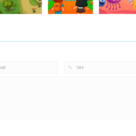
135
133
Obby Universe:
Defense Tower
Mini Games
Health
2025
Online
Protection
229
269