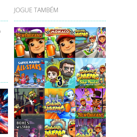
JOGUE TAMBÉM
a
Jogaê
Jogaê
Jogaê
Jogaê
Jogaê
Jogaê