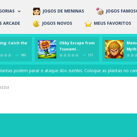
n foi o primeiro jogo Bomberman a aparecer no SNES, e o primeiro 
GORIAS
JOGOS DE MENINAS
JOGOS FAMOS
de Educar
 3D
 Arcade
 Clássicos
 de Esporte
 de Meninas
 Multiplayer
 Puzzles
s de 2
s de Ação
s de Aventura
s de Corrida
s de Estratégia
s de Luta
s de Tiro
o aventuras de Crash , um marsupial geneticamente modificado que pr
S ARCADE
JOGOS NOVOS
MEUS FAVORITOS
es de jogar Super Smash Flash 2, então, há motivos para ficar feliz!
ing: Catch the
Obby Escape from
Mem
há muito tempo não havia notícias de nosso amante para incomodar a 
Tsunami ..
Myth
180
157
antas podem parar o ataque dos zumbis. Coloque as plantas no camp
na estrada, tentando desviar de uma mulher em meio ao nevoeiro, M
tes com os lutadores especiais, os combates especiais do Tekken Com
UZZLE
All-Stars é uma compilação de quatro jogos eletrônicos da série Mari
d um novo tipo de jogo Mario que você pode jogar com uma mão. Vo
ca na Star Cup enquanto enfrenta oponentes individuais! Compita com 
n foi o primeiro jogo Bomberman a aparecer no SNES, e o primeiro 