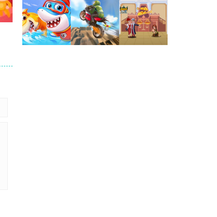
148
Jogaê
Jogaê
Jogaê
247
Jogaê
Jogaê
Jogaê