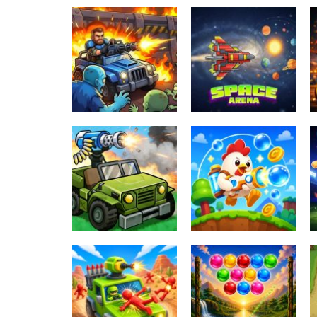
Fishing: Catch
TIny Football Cup
the Secret
2026
Brainrot
147
180
Zombie Defense:
Last Stand
Space Arena
132
159
Tank Strike
Wasteland Rogue
Bubble Blasters