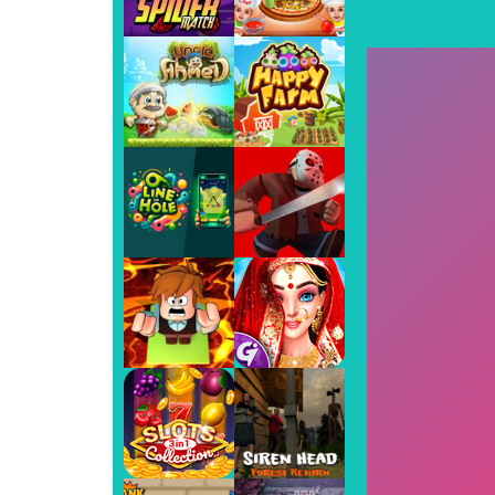
Play
Play
Play
Play
Play
Play
Play
Play