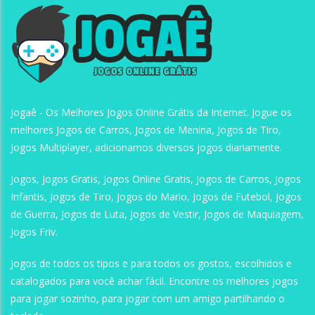
Jogaê
Jogaê
Jogaê
Jogaê - Os Melhores Jogos Online Grátis da Internet. Jogue os
melhores Jogos de Carros, Jogos de Menina, Jogos de Tiro,
Jogos Multiplayer, adicionamos diversos jogos diariamente.
Jogos, Jogos Gratis, Jogos Online Gratis, Jogos de Carros, Jogos
Infantis, Jogos de Tiro, Jogos do Mario, Jogos de Futebol, Jogos
de Guerra, Jogos de Luta, Jogos de Vestir, Jogos de Maquiagem,
Jogos Friv.
Jogos de todos os tipos e para todos os gostos, escolhidos e
catalogados para você achar fácil. Encontre os melhores jogos
para jogar sozinho, para jogar com um amigo partilhando o