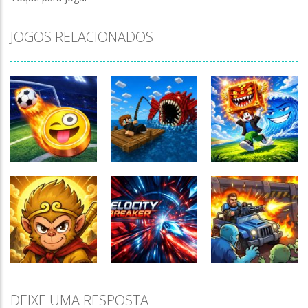
JOGOS RELACIONADOS
Fishing: Catch
Obby Escape
TIny Football
the Secret
from Tsunami
Cup 2026
Brainrot
Brainrot
150
182
158
Zombie
DEIXE UMA RESPOSTA
Meme
Velocity
Defense: Last