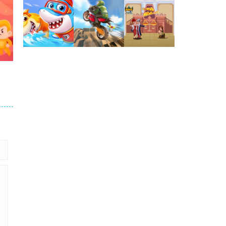
es
Jogaê
Jogaê
Jogaê
149
Jogaê
Jogaê
Jogaê
249