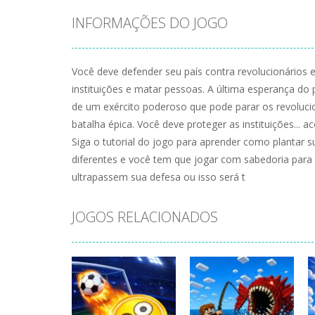
INFORMAÇÕES DO JOGO
Você deve defender seu país contra revolucionários
instituições e matar pessoas. A última esperança do 
de um exército poderoso que pode parar os revolucio
batalha épica. Você deve proteger as instituições... a
Siga o tutorial do jogo para aprender como plantar 
diferentes e você tem que jogar com sabedoria para 
ultrapassem sua defesa ou isso será t
JOGOS RELACIONADOS