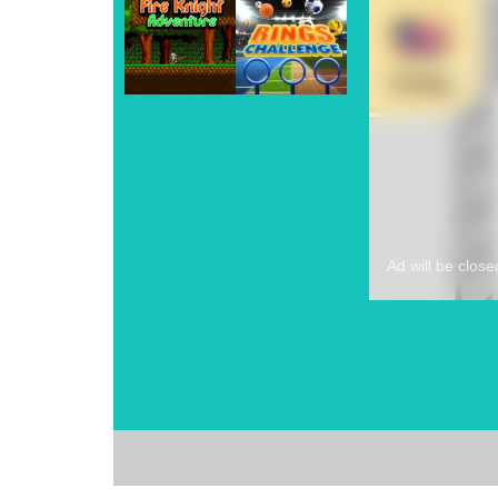
Play
Play
Play
Play