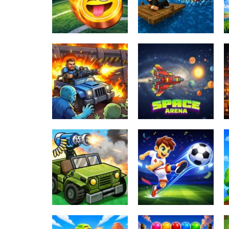
Fishing: Catch
TIny Football Cup
the Secret
2026
Brainrot
151
184
Zombie Defense:
Last Stand
Space Arena
134
162