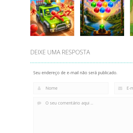
Tank Strike
Football
Wasteland Rogue
Superstars 2026
164
136
DEIXE UMA RESPOSTA
Bubble Shooter
Scrap Car Merge
Vale
Seu endereço de e-mail não será publicado.
143
160