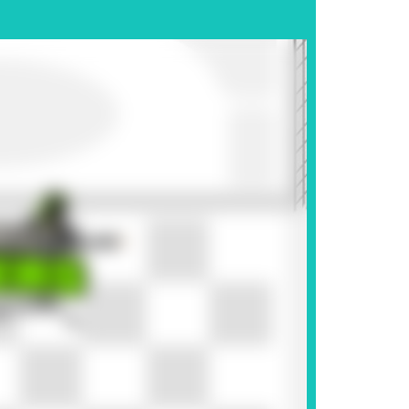
cê controla Mario tocando enquanto...
seus amigos, saia por...
jogo naquele sistema a oferecer...