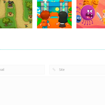
SKYHILL: Escape
From the
Spot Differenc
Bubble Blasters
Skyscraper!
Bird Adventure
156
135
Obby Universe:
Defense Tower
Mini Games
Health
2025
Online
Protection
230
269