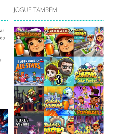
JOGUE TAMBÉM
 as
ndo
s
Jogaê
Jogaê
Jogaê
Jogaê
Jogaê
Jogaê