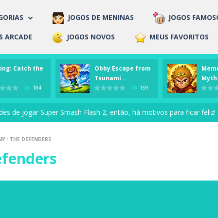
GORIAS
JOGOS DE MENINAS
JOGOS FAMOS
de Educar
 3D
 Arcade
 Clássicos
 de Esporte
 de Meninas
 Multiplayer
 Puzzles
s de 2
s de Ação
s de Aventura
s de Corrida
s de Estratégia
s de Luta
s de Tiro
S ARCADE
JOGOS NOVOS
MEUS FAVORITOS
ca na Star Cup enquanto enfrenta oponentes individuais! Compita com 
ing: Catch the
Obby Escape from
Mem
n foi o primeiro jogo Bomberman a aparecer no SNES, e o primeiro 
Tsunami ..
Myth
184
159
o aventuras de Crash , um marsupial geneticamente modificado que pr
es de jogar Super Smash Flash 2, então, há motivos para ficar feliz!
há muito tempo não havia notícias de nosso amante para incomodar a 
Y : THE DEFENDERS
antas podem parar o ataque dos zumbis. Coloque as plantas no camp
efenders
na estrada, tentando desviar de uma mulher em meio ao nevoeiro, M
tes com os lutadores especiais, os combates especiais do Tekken Com
All-Stars é uma compilação de quatro jogos eletrônicos da série Mari