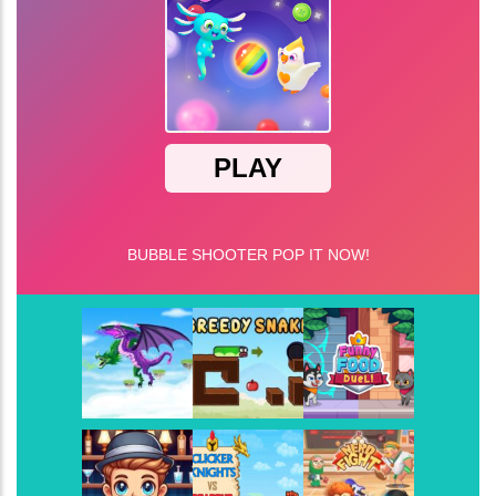
Super Bomberman
-
Super Bomberman foi o prim