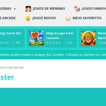
n foi o primeiro jogo Bomberman a aparecer no SNES, e o primeiro 
GORIAS
JOGOS DE MENINAS
JOGOS FAMOS
de Educar
 3D
 Arcade
 Clássicos
 de Esporte
 de Meninas
 Multiplayer
 Puzzles
s de 2
s de Ação
s de Aventura
s de Corrida
s de Estratégia
s de Luta
s de Tiro
o aventuras de Crash , um marsupial geneticamente modificado que pr
S ARCADE
JOGOS NOVOS
MEUS FAVORITOS
es de jogar Super Smash Flash 2, então, há motivos para ficar feliz!
ing: Catch the
Obby Escape from
Mem
há muito tempo não havia notícias de nosso amante para incomodar a 
Tsunami ..
Myth
187
162
antas podem parar o ataque dos zumbis. Coloque as plantas no camp
na estrada, tentando desviar de uma mulher em meio ao nevoeiro, M
tes com os lutadores especiais, os combates especiais do Tekken Com
 SHOOTING MASTER
All-Stars é uma compilação de quatro jogos eletrônicos da série Mari
ster
d um novo tipo de jogo Mario que você pode jogar com uma mão. Vo
ca na Star Cup enquanto enfrenta oponentes individuais! Compita com 
n foi o primeiro jogo Bomberman a aparecer no SNES, e o primeiro 