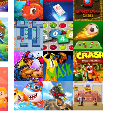
Jogaê
Jogaê
Jogaê
Jogaê
Jogaê
Jogaê
148
Jogaê
Jogaê
Jogaê
es
149
Jogaê
Jogaê
Jogaê