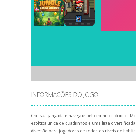
Play
Play
Play
Play
INFORMAÇÕES DO JOGO
Crie sua jangada e navegue pelo mundo colorido. Mire
estética única de quadrinhos e uma lista diversificad
diversão para jogadores de todos os níveis de habili