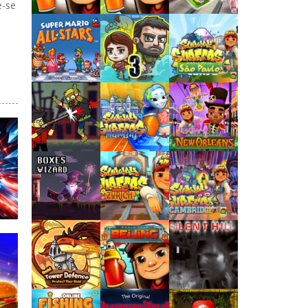
e-se
Jogaê
Jogaê
Jogaê
Jogaê
Jogaê
Jogaê
Jogaê
Jogaê
Jogaê
Jogaê
Jogaê
Jogaê
r
168