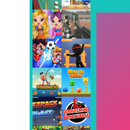
Play
Play
Play
Play
Play
Play
Play
Play