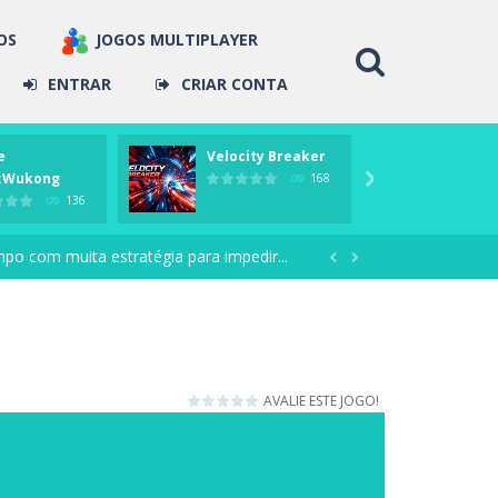
jogo naquele sistema a oferecer...
OS
JOGOS MULTIPLAYER
ecisa enfrentar o cientista...
ENTRAR
CRIAR CONTA
 O Super Smash Remix é parecido...
e
Velocity Breaker
Zombi
polícia das estações ferroviárias,...
:Wukong
Last ..
168

136
o com muita estratégia para impedir...
ason desperta sem a sua...


o essa versão é do Playstation,...
o: Super Mario Bros., Super Mario...
cê controla Mario tocando enquanto...
AVALIE ESTE JOGO!
seus amigos, saia por...
jogo naquele sistema a oferecer...