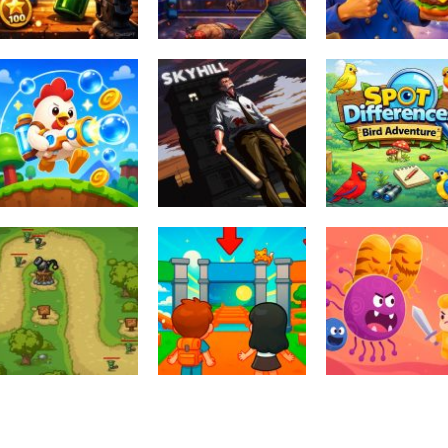
Bottle Storm:
Wrestling
Elite Beach
Revolution Arena
Burger Here
163
140
SKYHILL: Escape
From the
Spot Differenc
Bubble Blasters
Skyscraper!
Bird Adventure
159
135
Obby Universe: