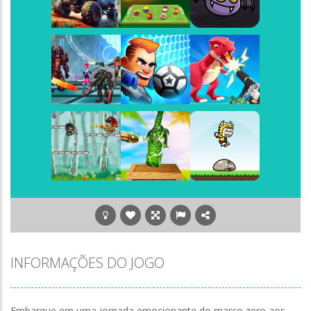
Play
Play
Play
Play
Play
Play
Play
Play
Play
Play
Play
Play
INFORMAÇÕES DO JOGO
Embarque em uma jornada emocionante do marco zero aos