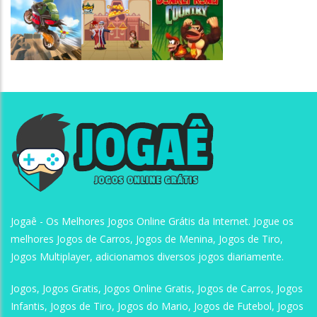
Jogaê
Jogaê
Jogaê
Jogaê
Jogaê
Jogaê
Jogaê
Jogaê - Os Melhores Jogos Online Grátis da Internet. Jogue os
melhores Jogos de Carros, Jogos de Menina, Jogos de Tiro,
Jogos Multiplayer, adicionamos diversos jogos diariamente.
Jogos, Jogos Gratis, Jogos Online Gratis, Jogos de Carros, Jogos
Infantis, Jogos de Tiro, Jogos do Mario, Jogos de Futebol, Jogos