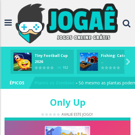
Angry Birds
-
O Angry Birds se arrisca na Star Cu
Super Bomberman
-
Super Bomberman foi o prim
Crash Bandicoot
-
O jogo segue como aventuras d
TIny Football Cup
Fishing: Catch th
Super Smash Remix
-
Se tem saudades de jogar S

2026
..
152
188
Subway Surf: Mônaco
-
Concordo – há muito temp
Plants vs Zombies
-
Só mesmo as plantas podem p
ÉPICOS
Tekken 3
-
Lute em cenários diferentes com os lu
Only Up
Super Mario All-Stars
-
Super Mario All-Stars é u
AVALIE ESTE JOGO!
Mario Bros World
-
Mario Bros World um novo tip
Angry Birds
-
O Angry Birds se arrisca na Star Cu