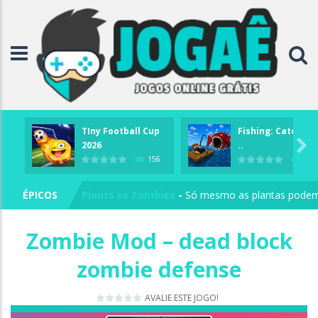
Angry Birds
-
O Angry Birds se arrisca na Star Cu
Super Bomberman
-
Super Bomberman foi o prim
Crash Bandicoot
-
O jogo segue como aventuras d
TIny Football Cup
Fishing: Catch th
Super Smash Remix
-
Se tem saudades de jogar S

2026
..
156
192
Subway Surf: Mônaco
-
Concordo – há muito temp
Plants vs Zombies
-
Só mesmo as plantas podem p
ÉPICOS
Tekken 3
-
Lute em cenários diferentes com os lu
Zombie Mod – dead block
Super Mario All-Stars
-
Super Mario All-Stars é u
zombie defense
Mario Bros World
-
Mario Bros World um novo tip
AVALIE ESTE JOGO!
Angry Birds
-
O Angry Birds se arrisca na Star Cu