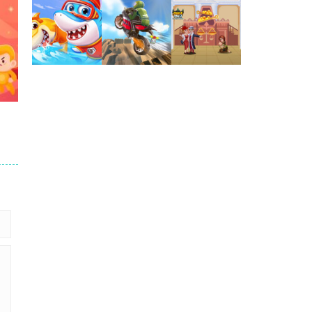
es
Jogaê
Jogaê
Jogaê
148
Jogaê
Jogaê
Jogaê
248