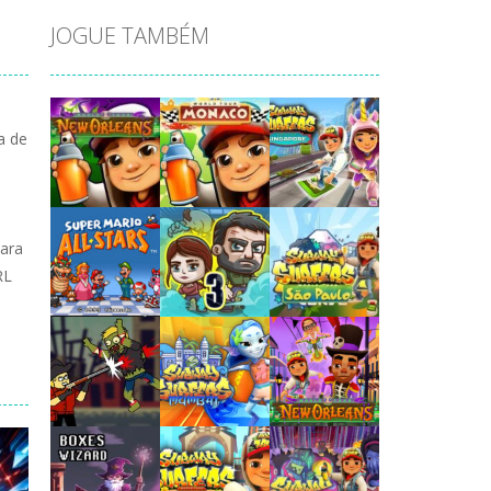
JOGUE TAMBÉM
a de
ara
RL
Jogaê
Jogaê
Jogaê
Jogaê
Jogaê
Jogaê