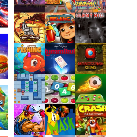
Jogaê
Jogaê
Jogaê
Jogaê
Jogaê
Jogaê
r
165
Jogaê
Jogaê
Jogaê
Jogaê
Jogaê
Jogaê
144
Jogaê
Jogaê
Jogaê