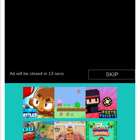
Mario Bros World
-
Mario Bros World um novo tip
Angry Birds
-
O Angry Birds se arrisca na Star Cu
Super Bomberman
-
Super Bomberman foi o prim