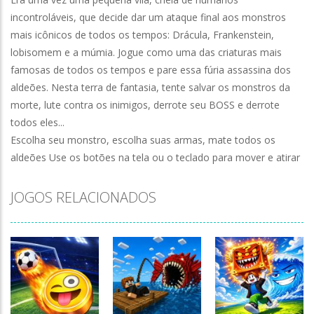
incontroláveis, que decide dar um ataque final aos monstros
mais icônicos de todos os tempos: Drácula, Frankenstein,
lobisomem e a múmia. Jogue como uma das criaturas mais
famosas de todos os tempos e pare essa fúria assassina dos
aldeões. Nesta terra de fantasia, tente salvar os monstros da
morte, lute contra os inimigos, derrote seu BOSS e derrote
todos eles...
Escolha seu monstro, escolha suas armas, mate todos os
aldeões Use os botões na tela ou o teclado para mover e atirar
JOGOS RELACIONADOS