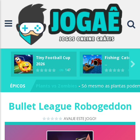
Angry Birds
-
O Angry Birds se arrisca na Star Cu
Super Bomberman
-
Super Bomberman foi o prim
Crash Bandicoot
-
O jogo segue como aventuras d
TIny Football Cup
Fishing: Catch th
Super Smash Remix
-
Se tem saudades de jogar S

2026
..
Subway Surf: Mônaco
-
Concordo – há muito temp
147
180
Plants vs Zombies
-
Só mesmo as plantas podem p
ÉPICOS
Tekken 3
-
Lute em cenários diferentes com os lu
Bullet League Robogeddon
Super Mario All-Stars
-
Super Mario All-Stars é u
AVALIE ESTE JOGO!
Mario Bros World
-
Mario Bros World um novo tip
Angry Birds
-
O Angry Birds se arrisca na Star Cu