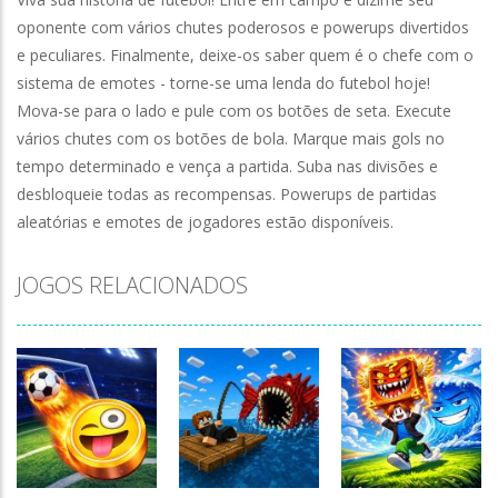
oponente com vários chutes poderosos e powerups divertidos
e peculiares. Finalmente, deixe-os saber quem é o chefe com o
sistema de emotes - torne-se uma lenda do futebol hoje!
Mova-se para o lado e pule com os botões de seta. Execute
vários chutes com os botões de bola. Marque mais gols no
tempo determinado e vença a partida. Suba nas divisões e
desbloqueie todas as recompensas. Powerups de partidas
aleatórias e emotes de jogadores estão disponíveis.
JOGOS RELACIONADOS