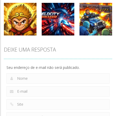
Fishing: Catch
Obby Escape
TIny Football
the Secret
from Tsunami
Cup 2026
Brainrot
Brainrot
147
180
156
Zombie
DEIXE UMA RESPOSTA
Meme
Velocity
Defense: Last
Myth:Wukong
Breaker
Stand
132
161
132
Seu endereço de e-mail não será publicado.