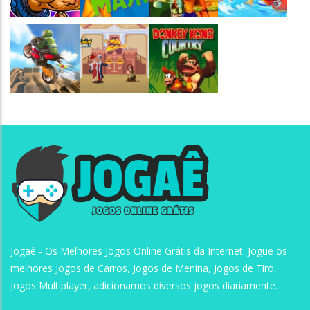
Jogaê
Jogaê
Jogaê
Jogaê
Jogaê
Jogaê
Jogaê
Jogaê - Os Melhores Jogos Online Grátis da Internet. Jogue os
melhores Jogos de Carros, Jogos de Menina, Jogos de Tiro,
Jogos Multiplayer, adicionamos diversos jogos diariamente.