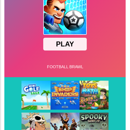
Super Bomberman
-
Super Bomberman foi o prim