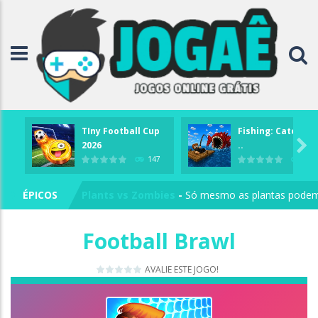
Angry Birds
-
O Angry Birds se arrisca na Star Cu
Super Bomberman
-
Super Bomberman foi o prim
Crash Bandicoot
-
O jogo segue como aventuras d
TIny Football Cup
Fishing: Catch th
Super Smash Remix
-
Se tem saudades de jogar S

2026
..
147
180
Subway Surf: Mônaco
-
Concordo – há muito temp
Plants vs Zombies
-
Só mesmo as plantas podem p
ÉPICOS
Tekken 3
-
Lute em cenários diferentes com os lu
Football Brawl
Super Mario All-Stars
-
Super Mario All-Stars é u
AVALIE ESTE JOGO!
Mario Bros World
-
Mario Bros World um novo tip
Angry Birds
-
O Angry Birds se arrisca na Star Cu